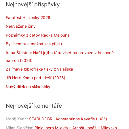
Nejnovější příspěvky
Farafest Huslenky 2026
Neuvážené činy
Poznámky z četby Radka Melouna
Byl jsem tu a možná zas přijdu
Irena Šťastná: Našli jejího tátu viset na provaze v hospodě
naproti (2026)
Zajímavé bibliofilské tisky z Valašska
Jiří Hort: Komu patří déšť (2026)
Nový dílek do skládačky
Nejnovější komentáře
Matěj Kunc
:
STAŘÍ DOBŘÍ: Konstantinos Kavafis (LXV.)
Milan Slanička
:
Plnicí pero Milevia – Arnošt Jonáš – Milevsko