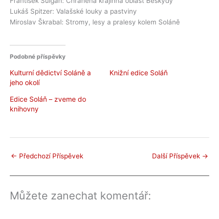
František Šulgan: Chráněná krajinná oblast Beskydy
Lukáš Spitzer: Valašské louky a pastviny
Miroslav Škrabal: Stromy, lesy a pralesy kolem Soláně
Podobné příspěvky
Kulturní dědictví Soláně a
Knižní edice Soláň
jeho okolí
Edice Soláň – zveme do
knihovny
←
Předchozí Příspěvek
Další Příspěvek
→
Můžete zanechat komentář: