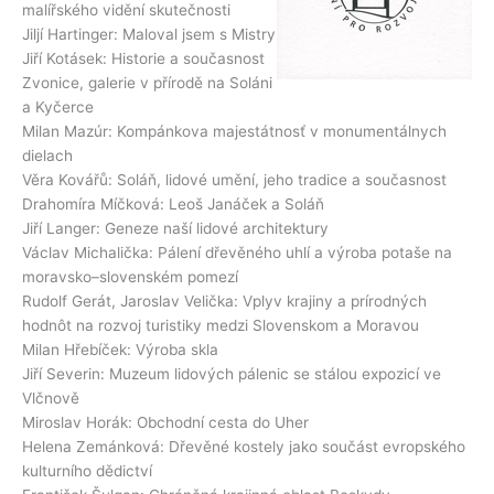
malířského vidění skutečnosti
Jiljí Hartinger: Maloval jsem s Mistry
Jiří Kotásek: Historie a současnost
Zvonice, galerie v přírodě na Soláni
a Kyčerce
Milan Mazúr: Kompánkova majestátnosť v monumentálnych
dielach
Věra Kovářů: Soláň, lidové umění, jeho tradice a současnost
Drahomíra Míčková: Leoš Janáček a Soláň
Jiří Langer: Geneze naší lidové architektury
Václav Michalička: Pálení dřevěného uhlí a výroba potaše na
moravsko–slovenském pomezí
Rudolf Gerát, Jaroslav Velička: Vplyv krajiny a prírodných
hodnôt na rozvoj turistiky medzi Slovenskom a Moravou
Milan Hřebíček: Výroba skla
Jiří Severin: Muzeum lidových pálenic se stálou expozicí ve
Vlčnově
Miroslav Horák: Obchodní cesta do Uher
Helena Zemánková: Dřevěné kostely jako součást evropského
kulturního dědictví