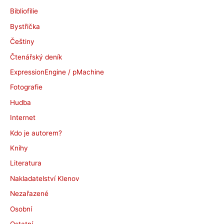
i
Bibliofilie
v
Bystřička
y
Češtiny
Čtenářský deník
ExpressionEngine / pMachine
Fotografie
Hudba
Internet
Kdo je autorem?
Knihy
Literatura
Nakladatelství Klenov
Nezařazené
Osobní