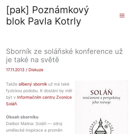
Přeskočit
[pak] Poznámkový
na
obsah
blok Pavla Kotrly
Sborník ze soláňské konference už
je také na světě
17.11.2013
/
Diskuze
Takže
slíbený sborník
už má také
fyzickou podobu. K dostání by měl
být v
Informačním centru Zvonice
Soláň
.
Obsah sborníku
Dalibor Malina: Soláň — zdroj
umělecké inspirace a proměn