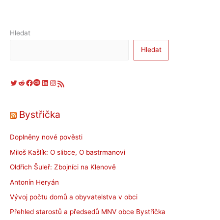
Hledat
Hledat
Twitter
Reddit
Facebook
Last.fm
LinkedIn
Instagram
RSS zdroj
Bystřička
Doplněny nové pověsti
Miloš Kašlík: O slibce, O bastrmanovi
Oldřich Šuleř: Zbojníci na Klenově
Antonín Heryán
Vývoj počtu domů a obyvatelstva v obci
Přehled starostů a předsedů MNV obce Bystřička