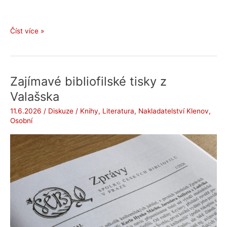
Irena
Číst více »
Šťastná:
Našli
jejího
tátu
Zajímavé bibliofilské tisky z
viset
Valašska
na
provaze
11.6.2026
/
Diskuze
/
Knihy
,
Literatura
,
Nakladatelství Klenov
,
v
Osobní
hospodě
naproti
(2026)