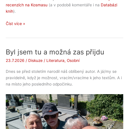
recenzích na Kosmasu
(a v podobě komentáře i na
Databázi
knih
).
Poznámky
Číst více »
z
četby
Radka
Melouna
Byl jsem tu a možná zas přijdu
23.7.2026
/
Diskuze
/
Literatura
,
Osobní
Dnes se před stoletím narodil náš oblíbený autor. A já/my se
pravidelně, když je možnost, vracím/vracíme k jeho textům. A i
na místo jeho posledního odpočinku.