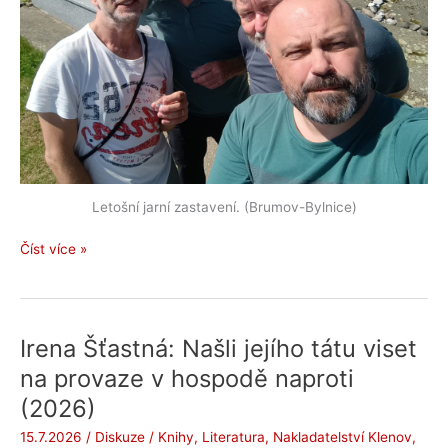
Letošní jarní zastavení. (Brumov-Bylnice)
Byl
Číst více »
jsem
tu
a
možná
Irena Šťastná: Našli jejího tátu viset
zas
na provaze v hospodě naproti
přijdu
(2026)
15.7.2026
/
Diskuze
/
Knihy
,
Literatura
,
Nakladatelství Klenov
,