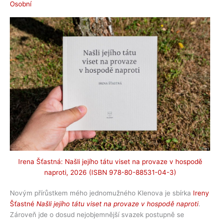
Osobní
Irena Šťastná: Našli jejího tátu viset na provaze v hospodě
naproti, 2026 (ISBN 978-80-88531-04-3)
Novým přírůstkem mého jednomužného Klenova je sbírka
Ireny
Šťastné
Našli jejího tátu viset na provaze v hospodě naproti
.
Zároveň jde o dosud nejobjemnější svazek postupně se