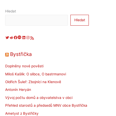
Hledat
Hledat
Twitter
Reddit
Facebook
Last.fm
LinkedIn
Instagram
RSS zdroj
Bystřička
Doplněny nové pověsti
Miloš Kašlík: O slibce, O bastrmanovi
Oldřich Šuleř: Zbojníci na Klenově
Antonín Heryán
Vývoj počtu domů a obyvatelstva v obci
Přehled starostů a předsedů MNV obce Bystřička
Ametyst z Bystřičky