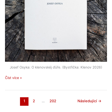
Josef Osyka: O klenovskéj ďúře. (Bystřička: Klenov 2026)
Josef
Číst více »
Osyka:
O
klenovskéj
ďúře.
1
2
…
202
Následující
→
(2026)