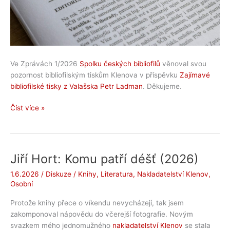
Ve Zprávách 1/2026
Spolku českých bibliofilů
věnoval svou
pozornost bibliofilským tiskům Klenova v příspěvku
Zajímavé
bibliofilské tisky z Valašska Petr Ladman
. Děkujeme.
Zajímavé
Číst více »
bibliofilské
tisky
z
Valašska
Jiří Hort: Komu patří déšť (2026)
1.6.2026
/
Diskuze
/
Knihy
,
Literatura
,
Nakladatelství Klenov
,
Osobní
Protože knihy přece o víkendu nevycházejí, tak jsem
zakomponoval nápovědu do včerejší fotografie. Novým
svazkem mého jednomužného
nakladatelství Klenov
se stala