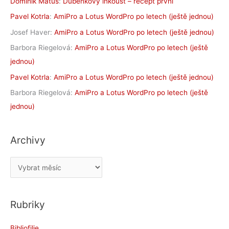
Dominik Matus
:
Duběnkový inkoust – recept první
Pavel Kotrla
:
AmiPro a Lotus WordPro po letech (ještě jednou)
Josef Haver
:
AmiPro a Lotus WordPro po letech (ještě jednou)
Barbora Riegelová
:
AmiPro a Lotus WordPro po letech (ještě
jednou)
Pavel Kotrla
:
AmiPro a Lotus WordPro po letech (ještě jednou)
Barbora Riegelová
:
AmiPro a Lotus WordPro po letech (ještě
jednou)
Archivy
A
r
c
Rubriky
h
i
Bibliofilie