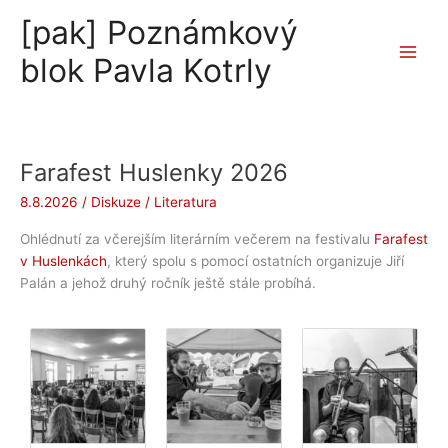
Přeskočit
[pak] Poznámkový
na
obsah
blok Pavla Kotrly
Farafest Huslenky 2026
8.8.2026
/
Diskuze
/
Literatura
Ohlédnutí za včerejším literárním večerem na festivalu
Farafest
v Huslenkách
, který spolu s pomocí ostatních organizuje
Jiří
Palán
a jehož druhý ročník ještě stále probíhá.