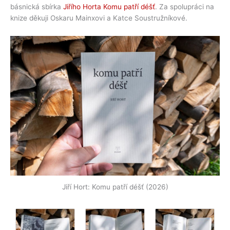
básnická sbírka
Jiřího Horta Komu patří déšť
. Za spolupráci na
knize děkuji Oskaru Mainxovi a Katce Soustružníkové.
Jiří Hort: Komu patří déšť (2026)