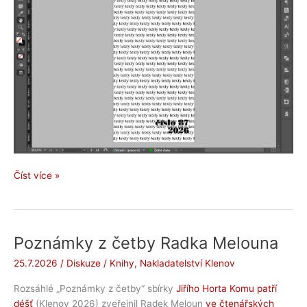
Neuvážené
Číst více »
činy
Poznámky z četby Radka Melouna
25.7.2026
/
Diskuze
/
Knihy
,
Nakladatelství Klenov
Rozsáhlé „Poznámky z četby“ sbírky
Jiřího Horta Komu patří
déšť
(Klenov 2026) zveřejnil Radek Meloun
ve čtenářských