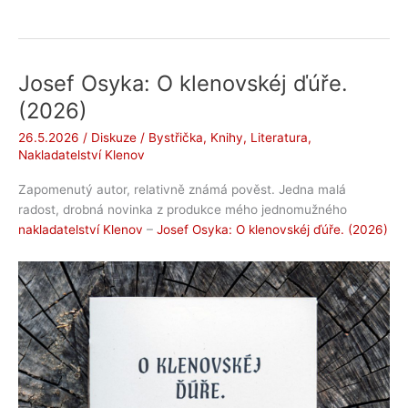
báseň.
Básníci
čtou:
Jiří
Josef Osyka: O klenovskéj ďúře.
Dynka
(2026)
podruhé
26.5.2026
/
Diskuze
/
Bystřička
,
Knihy
,
Literatura
,
Nakladatelství Klenov
Zapomenutý autor, relativně známá pověst. Jedna malá
radost, drobná novinka z produkce mého jednomužného
nakladatelství Klenov
–
Josef Osyka: O klenovskéj ďúře. (2026)