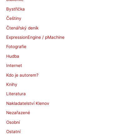
v
Bystřička
y
Češtiny
Čtenářský deník
ExpressionEngine / pMachine
Fotografie
Hudba
Internet
Kdo je autorem?
Knihy
Literatura
Nakladatelství Klenov
Nezařazené
Osobní
Ostatní