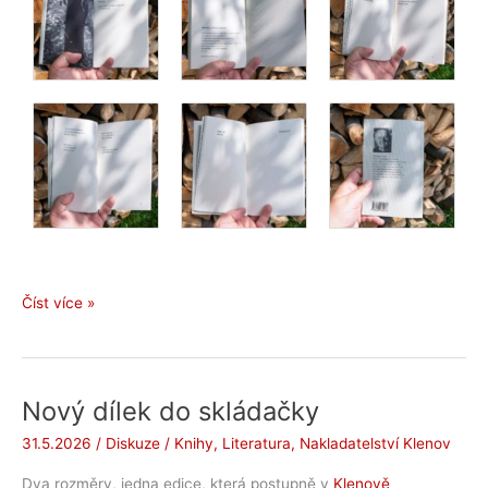
Jiří
Číst více »
Hort:
Komu
patří
déšť
Nový dílek do skládačky
(2026)
31.5.2026
/
Diskuze
/
Knihy
,
Literatura
,
Nakladatelství Klenov
Dva rozměry, jedna edice, která postupně v
Klenově