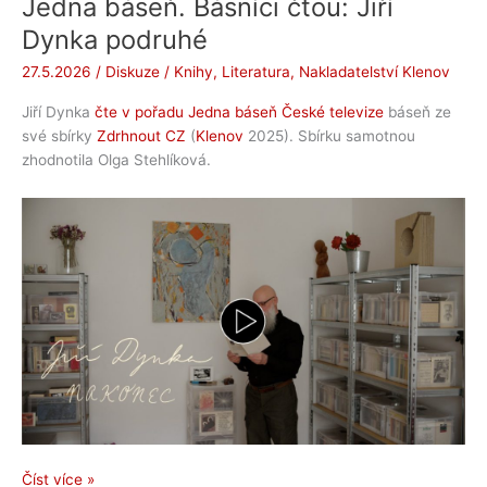
Jedna báseň. Básníci čtou: Jiří
Dynka podruhé
27.5.2026
/
Diskuze
/
Knihy
,
Literatura
,
Nakladatelství Klenov
Jiří Dynka
čte v pořadu Jedna báseň České televize
báseň ze
své sbírky
Zdrhnout CZ
(
Klenov
2025). Sbírku samotnou
zhodnotila Olga Stehlíková.
Jedna
Číst více »