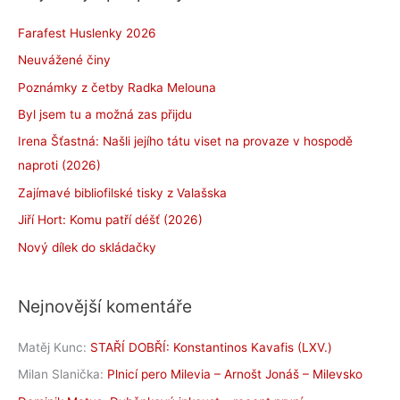
Farafest Huslenky 2026
Neuvážené činy
Poznámky z četby Radka Melouna
Byl jsem tu a možná zas přijdu
Irena Šťastná: Našli jejího tátu viset na provaze v hospodě
naproti (2026)
Zajímavé bibliofilské tisky z Valašska
Jiří Hort: Komu patří déšť (2026)
Nový dílek do skládačky
Nejnovější komentáře
Matěj Kunc
:
STAŘÍ DOBŘÍ: Konstantinos Kavafis (LXV.)
Milan Slanička
:
Plnicí pero Milevia – Arnošt Jonáš – Milevsko