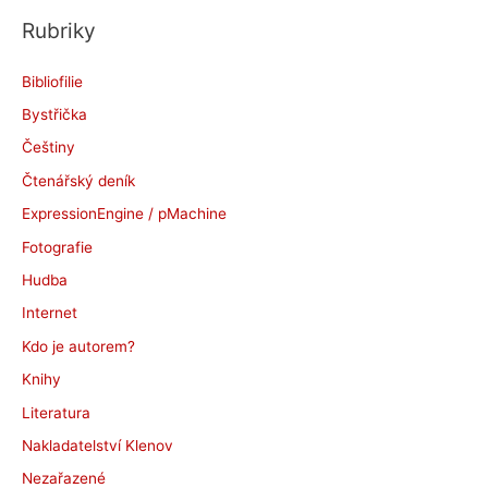
c
Rubriky
h
i
Bibliofilie
v
Bystřička
y
Češtiny
Čtenářský deník
ExpressionEngine / pMachine
Fotografie
Hudba
Internet
Kdo je autorem?
Knihy
Literatura
Nakladatelství Klenov
Nezařazené