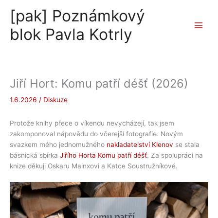
Přeskočit
[pak] Poznámkový
na
obsah
blok Pavla Kotrly
Jiří Hort: Komu patří déšť (2026)
1.6.2026
/
Diskuze
Protože knihy přece o víkendu nevycházejí, tak jsem
zakomponoval nápovědu do včerejší fotografie. Novým
svazkem mého jednomužného
nakladatelství Klenov
se stala
básnická sbírka
Jiřího Horta Komu patří déšť
. Za spolupráci na
knize děkuji Oskaru Mainxovi a Katce Soustružníkové.