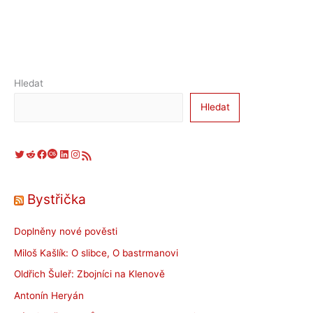
Hledat
Hledat
Twitter
Reddit
Facebook
Last.fm
LinkedIn
Instagram
RSS zdroj
Bystřička
Doplněny nové pověsti
Miloš Kašlík: O slibce, O bastrmanovi
Oldřich Šuleř: Zbojníci na Klenově
Antonín Heryán