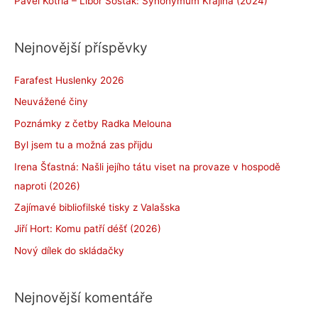
Pavel Kotrla – Libor Sošťák: Synonymum Krajina (2024)
Nejnovější příspěvky
Farafest Huslenky 2026
Neuvážené činy
Poznámky z četby Radka Melouna
Byl jsem tu a možná zas přijdu
Irena Šťastná: Našli jejího tátu viset na provaze v hospodě
naproti (2026)
Zajímavé bibliofilské tisky z Valašska
Jiří Hort: Komu patří déšť (2026)
Nový dílek do skládačky
Nejnovější komentáře