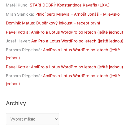
Matěj Kunc
:
STAŘÍ DOBŘÍ: Konstantinos Kavafis (LXV.)
Milan Slanička
:
Plnicí pero Milevia – Arnošt Jonáš – Milevsko
Dominik Matus
:
Duběnkový inkoust – recept první
Pavel Kotrla
:
AmiPro a Lotus WordPro po letech (ještě jednou)
Josef Haver
:
AmiPro a Lotus WordPro po letech (ještě jednou)
Barbora Riegelová
:
AmiPro a Lotus WordPro po letech (ještě
jednou)
Pavel Kotrla
:
AmiPro a Lotus WordPro po letech (ještě jednou)
Barbora Riegelová
:
AmiPro a Lotus WordPro po letech (ještě
jednou)
Archivy
A
r