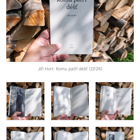
Jiří Hort: Komu patří déšť (2026)