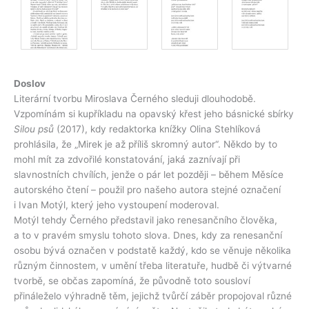
Doslov
Literární tvorbu Miroslava Černého sleduji dlouhodobě.
Vzpomínám si kupříkladu na opavský křest jeho básnické sbírky
Silou psů
(2017), kdy redaktorka knížky Olina Stehlíková
prohlásila, že „Mirek je až příliš skromný autor“. Někdo by to
mohl mít za zdvořilé konstatování, jaká zaznívají při
slavnostních chvílích, jenže o pár let později – během Měsíce
autorského čtení – použil pro našeho autora stejné označení
i Ivan Motýl, který jeho vystoupení moderoval.
Motýl tehdy Černého představil jako renesančního člověka,
a to v pravém smyslu tohoto slova. Dnes, kdy za renesanční
osobu bývá označen v podstatě každý, kdo se věnuje několika
různým činnostem, v umění třeba literatuře, hudbě či výtvarné
tvorbě, se občas zapomíná, že původně toto sousloví
přináleželo výhradně těm, jejichž tvůrčí záběr propojoval různé