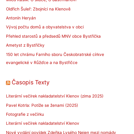
Oldřich Šuleř: Zbojníci na Klenově
Antonín Heryán
Vývoj počtu domů a obyvatelstva v obci
Přehled starostů a předsedů MNV obce Bystřička
Ametyst z Bystřičky
150 let chrámu Farního sboru Českobratrské církve
evangelické v Růžďce a na Bystřičce
Časopis Texty
Literární večírek nakladatelství Klenov (zima 2025)
Pavel Kotrla: Potíže se ženami (2025)
Fotografie z večírku
Literární večírek nakladatelství Klenov
Nové vydání povídek Zdeňka Lysého Nejen mezi nomády