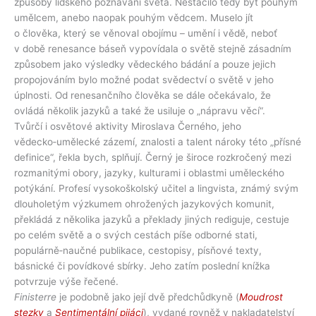
způsoby lidského poznávání světa. Nestačilo tedy být pouhým
umělcem, anebo naopak pouhým vědcem. Muselo jít
o člověka, který se věnoval obojímu – umění i vědě, neboť
v době renesance báseň vypovídala o světě stejně zásadním
způsobem jako výsledky vědeckého bádání a pouze jejich
propojováním bylo možné podat svědectví o světě v jeho
úplnosti. Od renesančního člověka se dále očekávalo, že
ovládá několik jazyků a také že usiluje o „nápravu věcí“.
Tvůrčí i osvětové aktivity Miroslava Černého, jeho
vědecko‑umělecké zázemí, znalosti a talent nároky této „přísné
definice“, řekla bych, splňují. Černý je široce rozkročený mezi
rozmanitými obory, jazyky, kulturami i oblastmi uměleckého
potýkání. Profesí vysokoškolský učitel a lingvista, známý svým
dlouholetým výzkumem ohrožených jazykových komunit,
překládá z několika jazyků a překlady jiných rediguje, cestuje
po celém světě a o svých cestách píše odborné stati,
populárně‑naučné publikace, cestopisy, písňové texty,
básnické či povídkové sbírky. Jeho zatím poslední knížka
potvrzuje výše řečené.
Finisterre
je podobně jako její dvě předchůdkyně (
Moudrost
stezky
a
Sentimentální pijáci
), vydané rovněž v nakladatelství