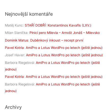
Nejnovější komentáře
Matěj Kunc
:
STAŘÍ DOBŘÍ: Konstantinos Kavafis (LXV.)
Milan Slanička
:
Plnicí pero Milevia – Arnošt Jonáš – Milevsko
Dominik Matus
:
Duběnkový inkoust – recept první
Pavel Kotrla
:
AmiPro a Lotus WordPro po letech (ještě jednou)
Josef Haver
:
AmiPro a Lotus WordPro po letech (ještě jednou)
Barbora Riegelová
:
AmiPro a Lotus WordPro po letech (ještě
jednou)
Pavel Kotrla
:
AmiPro a Lotus WordPro po letech (ještě jednou)
Barbora Riegelová
:
AmiPro a Lotus WordPro po letech (ještě
jednou)
Archivy