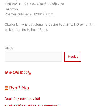
Tisk PROTISK s. r. o., České Budějovice
64 stran
Rozměr publikace: 120×190 mm.
Obálka knihy je vytištěna na papíru Favini Twill Grey, vnitřní
blok na papíru Holmen Book.
Hledat
Hledat
Twitter
Reddit
Facebook
Last.fm
LinkedIn
Instagram
RSS zdroj
Bystřička
Doplněny nové pověsti
Miloš Kašlík: O slibce, O bastrmanovi