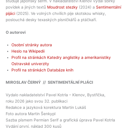
studuje japonský šerm. V nakladatelství Klenov vydal sbírky
povídek a jiných textů
Moudrost stezky
(2024) a
Sentimentální
pijáci
(2025). Ve volných chvílích pije skotskou whisky,
poslouchá desky texaských písničkářů a ptáčkaří.
O autorovi
Osobní stránky autora
Heslo na Wikipedii
Profil na stránkách Katedry anglistiky a amerikanistiky
Ostravské univerzity
Profil na stránkách Databáze knih
MIROSLAV ČERNÝ // SENTIMENTÁLNÍ PIJÁCI
Vydalo nakladatelství Pavel Kotrla – Klenov, Bystřička,
roku 2026 jako svou 32. publikaci
Redakce a jazyková korektura Martin Lukáš
Foto autora Martin Šenkypl
Sazba písmem Permian Serif a grafická úprava Pavel Kotrla
Vydání první, náklad 300 kusů