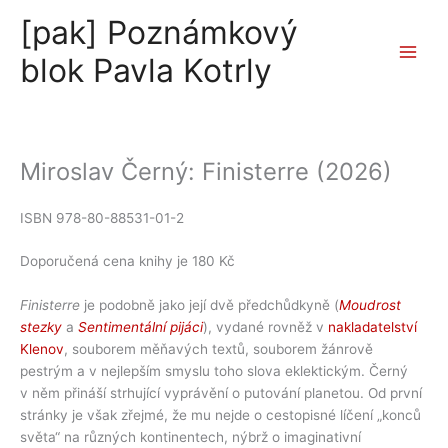
Přeskočit
[pak] Poznámkový
na
obsah
blok Pavla Kotrly
Miroslav Černý: Finisterre (2026)
ISBN 978-80-88531-01-2
Doporučená cena knihy je 180 Kč
Finisterre
je podobně jako její dvě předchůdkyně (
Moudrost
stezky
a
Sentimentální pijáci
), vydané rovněž v
nakladatelství
Klenov
, souborem měňavých textů, souborem žánrově
pestrým a v nejlepším smyslu toho slova eklektickým. Černý
v něm přináší strhující vyprávění o putování planetou. Od první
stránky je však zřejmé, že mu nejde o cestopisné líčení „konců
světa“ na různých kontinentech, nýbrž o imaginativní