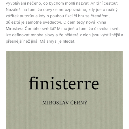
vyvolávání něčeho, co bychom mohli nazvat „vnitřní cestou“.
Nezáleží na tom, že obvykle nerozpoznáme, kdy jde o reálný
zážitek autorův a kdy o pouhou fikci či hru se čtenářem,
důležité je samotné svědectví. O čem tedy nová kniha
Miroslava Černého svědčí? Mimo jiné o tom, že člověka i svět
lze definovat mnoha slovy a že některá z nich jsou výstižnější a
přesnější než jiná. Má smysl je hledat.