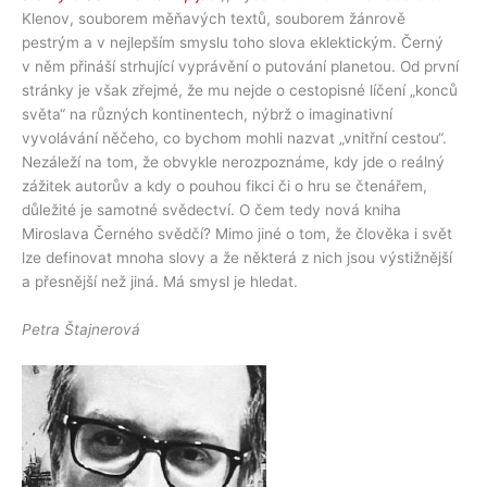
Klenov, souborem měňavých textů, souborem žánrově
pestrým a v nejlepším smyslu toho slova eklektickým. Černý
v něm přináší strhující vyprávění o putování planetou. Od první
stránky je však zřejmé, že mu nejde o cestopisné líčení „konců
světa“ na různých kontinentech, nýbrž o imaginativní
vyvolávání něčeho, co bychom mohli nazvat „vnitřní cestou“.
Nezáleží na tom, že obvykle nerozpoznáme, kdy jde o reál­ný
zážitek autorův a kdy o pouhou fikci či o hru se čtenářem,
důležité je samotné svědectví. O čem tedy nová kniha
Miroslava Černého svědčí? Mimo jiné o tom, že člověka i svět
lze definovat mnoha slovy a že některá z nich jsou výstižnější
a přesnější než jiná. Má smysl je hledat.
Petra Štajnerová