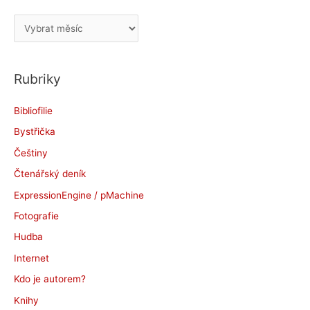
A
r
c
Rubriky
h
i
Bibliofilie
v
Bystřička
y
Češtiny
Čtenářský deník
ExpressionEngine / pMachine
Fotografie
Hudba
Internet
Kdo je autorem?
Knihy