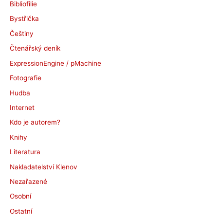
Bibliofilie
v
Bystřička
y
Češtiny
Čtenářský deník
ExpressionEngine / pMachine
Fotografie
Hudba
Internet
Kdo je autorem?
Knihy
Literatura
Nakladatelství Klenov
Nezařazené
Osobní
Ostatní