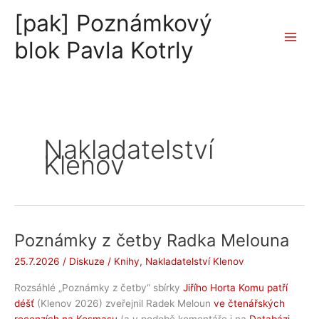
Přeskočit
[pak] Poznámkový
na
obsah
blok Pavla Kotrly
Nakladatelství
Klenov
Poznámky z četby Radka Melouna
25.7.2026
/
Diskuze
/
Knihy
,
Nakladatelství Klenov
Rozsáhlé „Poznámky z četby“ sbírky
Jiřího Horta Komu patří
déšť
(Klenov 2026) zveřejnil Radek Meloun
ve čtenářských