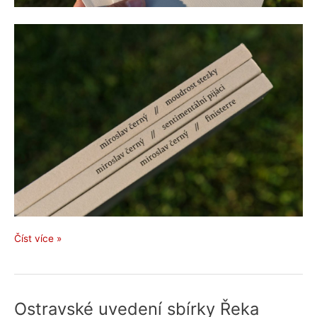
Miroslav
Číst více »
Černý:
Finisterre
(2026)
Ostravské uvedení sbírky Řeka