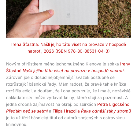
Irena Šťastná: Našli jejího tátu viset na provaze v hospodě
naproti, 2026 (ISBN 978-80-88531-04-3)
Novým přírůstkem mého jednomužného Klenova je sbírka
Ireny
Šťastné
Našli jejího tátu viset na provaze v hospodě naproti
.
Zároveň jde o dosud nejobjemnější svazek postupně se
rozrůstající básnické řady. Mám radost, že právě tahle knížka
rozšířila edici, a doufám, že i ona potvrzuje, že i malé, nezávislé
nakladatelství může vydávat knihy, které stojí za pozornost. A
jedna drobná zajímavost na okraj: po sbírkách
Petra Ligockého
Předtím než se setmí
a
Filipa Hrazdila
Řeka odnáší stíny stromů
je to už třetí básnický titul od autorů spojených s ostravskou
knihovnou.