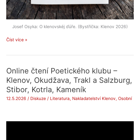
Josef Osyka: O klenovskéj ďúře. (Bystřička: Klenov 2026)
Josef
Číst více »
Osyka:
O
klenovskéj
ďúře.
Online čtení Poetického klubu –
(2026)
Klenov, Okudžava, Trakl a Salzburg,
Stibor, Kotrla, Kameník
12.5.2026
/
Diskuze
/
Literatura
,
Nakladatelství Klenov
,
Osobní