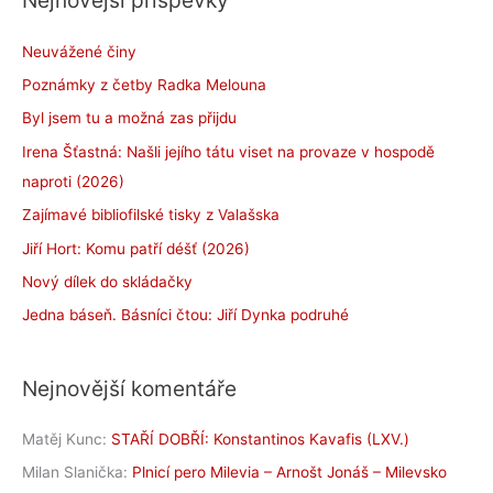
Nejnovější příspěvky
Neuvážené činy
Poznámky z četby Radka Melouna
Byl jsem tu a možná zas přijdu
Irena Šťastná: Našli jejího tátu viset na provaze v hospodě
naproti (2026)
Zajímavé bibliofilské tisky z Valašska
Jiří Hort: Komu patří déšť (2026)
Nový dílek do skládačky
Jedna báseň. Básníci čtou: Jiří Dynka podruhé
Nejnovější komentáře
Matěj Kunc
:
STAŘÍ DOBŘÍ: Konstantinos Kavafis (LXV.)
Milan Slanička
:
Plnicí pero Milevia – Arnošt Jonáš – Milevsko