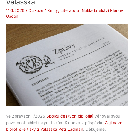
Valašska
na
provaze
11.6.2026
/
Diskuze
/
Knihy
,
Literatura
,
Nakladatelství Klenov
,
v
Osobní
hospodě
naproti
(2026)
Ve Zprávách 1/2026
Spolku českých bibliofilů
věnoval svou
pozornost bibliofilským tiskům Klenova v příspěvku
Zajímavé
bibliofilské tisky z Valašska Petr Ladman
. Děkujeme.