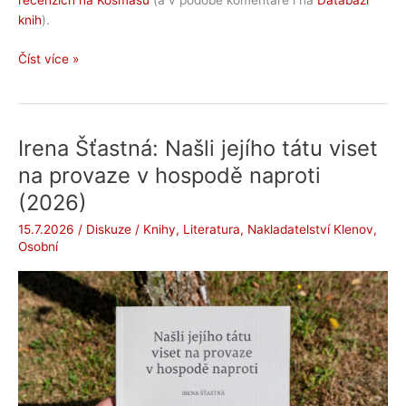
recenzích na Kosmasu
(a v podobě komentáře i na
Databázi
knih
).
Poznámky
Číst více »
z
četby
Radka
Melouna
Irena Šťastná: Našli jejího tátu viset
na provaze v hospodě naproti
(2026)
15.7.2026
/
Diskuze
/
Knihy
,
Literatura
,
Nakladatelství Klenov
,
Osobní