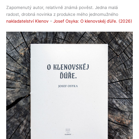
Zapomenutý autor, relativně známá pověst. Jedna malá
radost, drobná novinka z produkce mého jednomužného
nakladatelství Klenov
–
Josef Osyka: O klenovskéj ďúře. (2026)