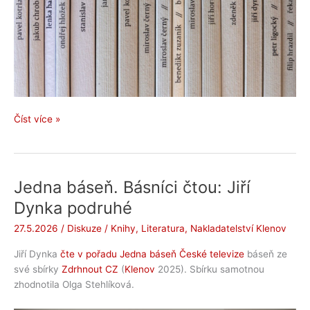
Nový
Číst více »
dílek
do
skládačky
Jedna báseň. Básníci čtou: Jiří
Dynka podruhé
27.5.2026
/
Diskuze
/
Knihy
,
Literatura
,
Nakladatelství Klenov
Jiří Dynka
čte v pořadu Jedna báseň České televize
báseň ze
své sbírky
Zdrhnout CZ
(
Klenov
2025). Sbírku samotnou
zhodnotila Olga Stehlíková.