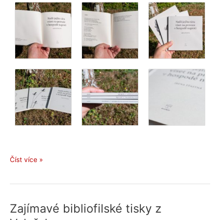
Irena
Číst více »
Šťastná:
Našli
jejího
tátu
Zajímavé bibliofilské tisky z
viset