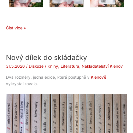
Jiří
Číst více »
Hort:
Komu
patří
déšť
Nový dílek do skládačky
(2026)
31.5.2026
/
Diskuze
/
Knihy
,
Literatura
,
Nakladatelství Klenov
Dva rozměry, jedna edice, která postupně v
Klenově
vykrystalizovala.