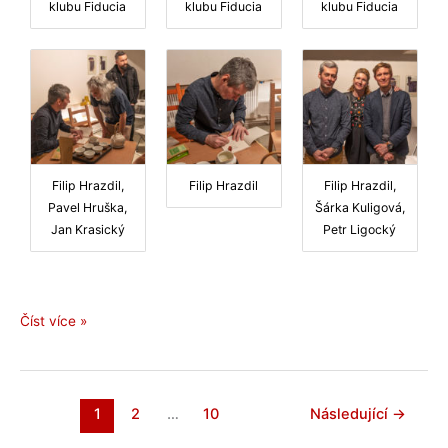
klubu Fiducia
klubu Fiducia
klubu Fiducia
Filip Hrazdil,
Filip Hrazdil
Filip Hrazdil,
Pavel Hruška,
Šárka Kuligová,
Jan Krasický
Petr Ligocký
Ostravské
Číst více »
uvedení
sbírky
Řeka
odnáší
1
2
…
10
Následující
→
stíny