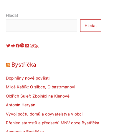
stromů
Filipa
Hrazdila
Hledat
Hledat
Twitter
Reddit
Facebook
Last.fm
LinkedIn
Instagram
RSS zdroj
Bystřička
Doplněny nové pověsti
Miloš Kašlík: O slibce, O bastrmanovi
Oldřich Šuleř: Zbojníci na Klenově
Antonín Heryán
Vývoj počtu domů a obyvatelstva v obci
Přehled starostů a předsedů MNV obce Bystřička
Ametyst z Bystřičky