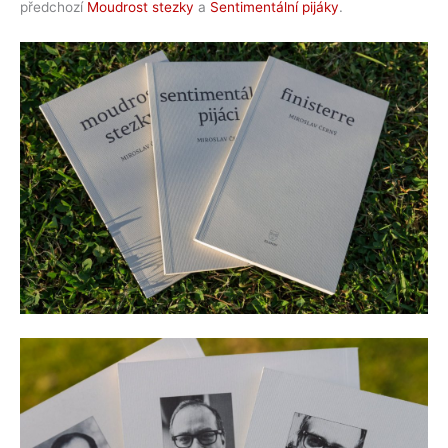
předchozí
Moudrost stezky
a
Sentimentální pijáky
.
Kameník