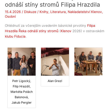
odnáší stíny stromů Filipa Hrazdila
15.4.2026
/
Diskuze
/
Knihy
,
Literatura
,
Nakladatelství Klenov
,
Osobní
Ohlédnutí za včerejším uvedením básnické prvotiny
Filipa
Hrazdila Řeka odnáší stíny stromů
(
Klenov
2026) v ostravském
klubu Fiducia
.
Petr Ligocký,
Alan Grezl
Filip Hrazdil,
Markéta Polách
Balonová,
Jakub Pergler