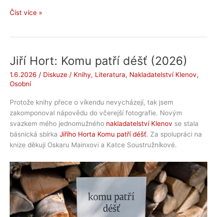
Zajímavé
Číst více »
bibliofilské
tisky
z
Valašska
Jiří Hort: Komu patří déšť (2026)
1.6.2026
/
Diskuze
/
Knihy
,
Literatura
,
Nakladatelství Klenov
,
Osobní
Protože knihy přece o víkendu nevycházejí, tak jsem
zakomponoval nápovědu do včerejší fotografie. Novým
svazkem mého jednomužného
nakladatelství Klenov
se stala
básnická sbírka
Jiřího Horta Komu patří déšť
. Za spolupráci na
knize děkuji Oskaru Mainxovi a Katce Soustružníkové.