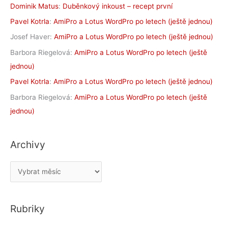
Dominik Matus
:
Duběnkový inkoust – recept první
Pavel Kotrla
:
AmiPro a Lotus WordPro po letech (ještě jednou)
Josef Haver
:
AmiPro a Lotus WordPro po letech (ještě jednou)
Barbora Riegelová
:
AmiPro a Lotus WordPro po letech (ještě
jednou)
Pavel Kotrla
:
AmiPro a Lotus WordPro po letech (ještě jednou)
Barbora Riegelová
:
AmiPro a Lotus WordPro po letech (ještě
jednou)
Archivy
A
r
c
Rubriky
h
i