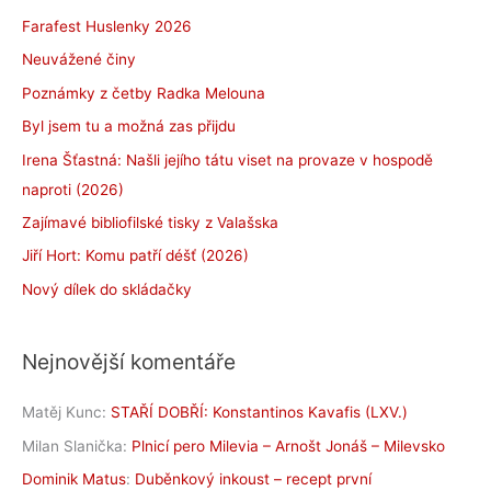
Farafest Huslenky 2026
Neuvážené činy
Poznámky z četby Radka Melouna
Byl jsem tu a možná zas přijdu
Irena Šťastná: Našli jejího tátu viset na provaze v hospodě
naproti (2026)
Zajímavé bibliofilské tisky z Valašska
Jiří Hort: Komu patří déšť (2026)
Nový dílek do skládačky
Nejnovější komentáře
Matěj Kunc
:
STAŘÍ DOBŘÍ: Konstantinos Kavafis (LXV.)
Milan Slanička
:
Plnicí pero Milevia – Arnošt Jonáš – Milevsko
Dominik Matus
:
Duběnkový inkoust – recept první