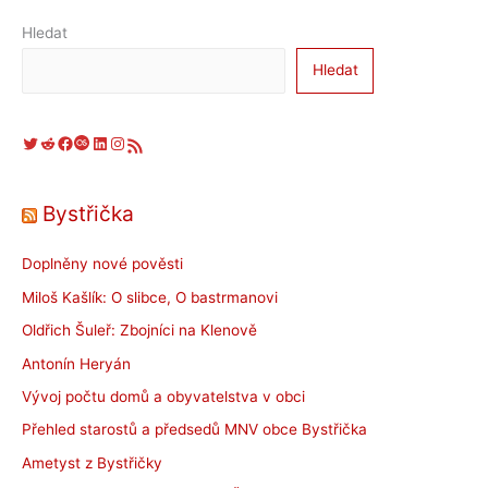
Hledat
Hledat
Twitter
Reddit
Facebook
Last.fm
LinkedIn
Instagram
RSS zdroj
Bystřička
Doplněny nové pověsti
Miloš Kašlík: O slibce, O bastrmanovi
Oldřich Šuleř: Zbojníci na Klenově
Antonín Heryán
Vývoj počtu domů a obyvatelstva v obci
Přehled starostů a předsedů MNV obce Bystřička
Ametyst z Bystřičky