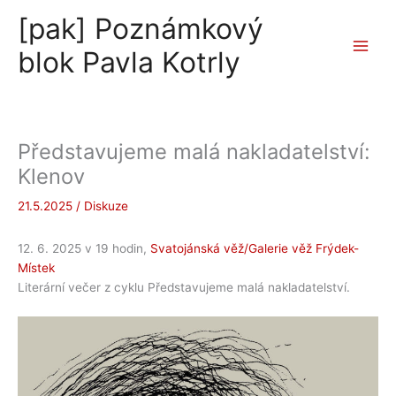
Přeskočit
[pak] Poznámkový
na
obsah
blok Pavla Kotrly
Představujeme malá nakladatelství:
Klenov
21.5.2025
/
Diskuze
12. 6. 2025 v 19 hodin,
Svatojánská věž/Galerie věž Frýdek-
Místek
Literární večer z cyklu Představujeme malá nakladatelství.