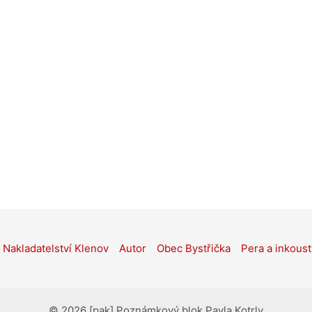
Nakladatelství Klenov
Autor
Obec Bystřička
Pera a inkoust
© 2026 [pak] Poznámkový blok Pavla Kotrly