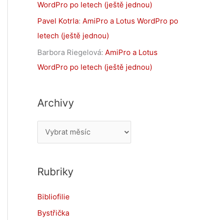
WordPro po letech (ještě jednou)
Pavel Kotrla
:
AmiPro a Lotus WordPro po
letech (ještě jednou)
Barbora Riegelová
:
AmiPro a Lotus
WordPro po letech (ještě jednou)
Archivy
A
r
c
Rubriky
h
i
Bibliofilie
v
Bystřička
y