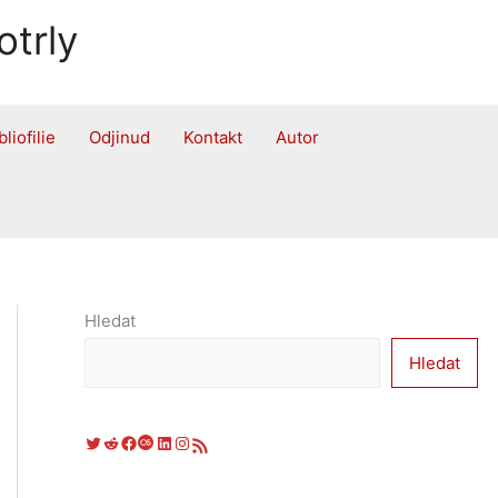
otrly
bliofilie
Odjinud
Kontakt
Autor
Hledat
Hledat
Twitter
Reddit
Facebook
Last.fm
LinkedIn
Instagram
RSS zdroj