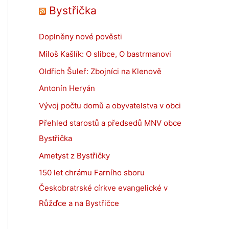
Bystřička
Doplněny nové pověsti
Miloš Kašlík: O slibce, O bastrmanovi
Oldřich Šuleř: Zbojníci na Klenově
Antonín Heryán
Vývoj počtu domů a obyvatelstva v obci
Přehled starostů a předsedů MNV obce
Bystřička
Ametyst z Bystřičky
150 let chrámu Farního sboru
Českobratrské církve evangelické v
Růžďce a na Bystřičce