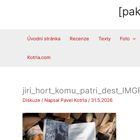
Přeskočit
[pak
na
obsah
Úvodní stránka
Recenze
Texty
Foto
Kotrla.com
jiri_hort_komu_patri_dest_IM
Diskuze
/ Napsal
Pavel Kotrla
/
31.5.2026