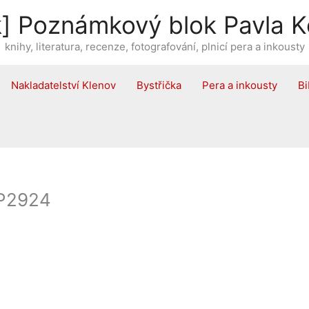
] Poznámkový blok Pavla K
knihy, literatura, recenze, fotografování, plnicí pera a inkousty
Nakladatelství Klenov
Bystřička
Pera a inkousty
Bi
GP2924