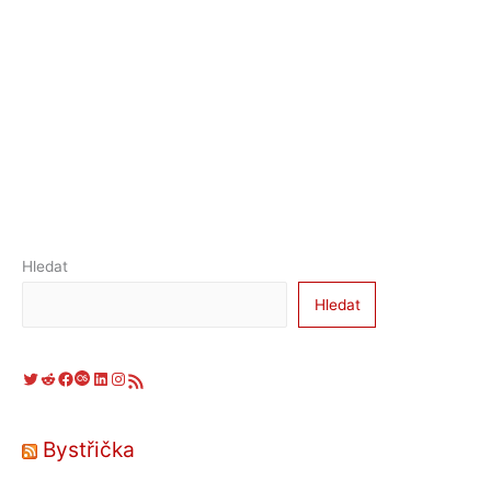
Hledat
Hledat
Twitter
Reddit
Facebook
Last.fm
LinkedIn
Instagram
RSS zdroj
Bystřička