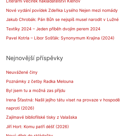
Literární večírek nakladatelství Klenov
Nové vydání povídek Zdeňka Lysého Nejen mezi nomády
Jakub Chrobák: Pán Bůh se nejspíš musel narodit v Lužné
Textíky 2024 – Jeden příběh dvojím perem 2024
Pavel Kotrla – Libor Sošťák: Synonymum Krajina (2024)
Nejnovější příspěvky
Neuvážené činy
Poznámky z četby Radka Melouna
Byl jsem tu a možná zas přijdu
Irena Šťastná: Našli jejího tátu viset na provaze v hospodě
naproti (2026)
Zajímavé bibliofilské tisky z Valašska
Jiří Hort: Komu patří déšť (2026)
Nový dílek do skládačky