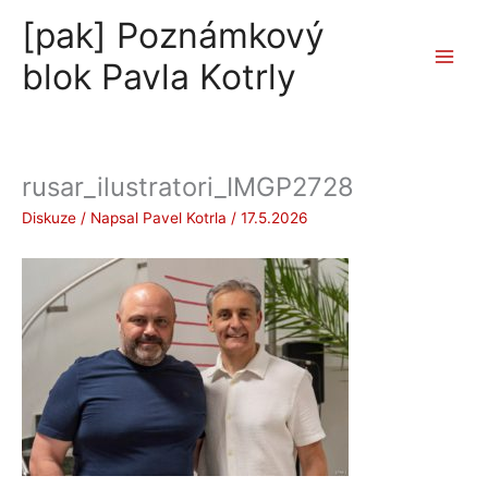
Přeskočit
[pak] Poznámkový
na
obsah
blok Pavla Kotrly
rusar_ilustratori_IMGP2728
Diskuze
/ Napsal
Pavel Kotrla
/
17.5.2026