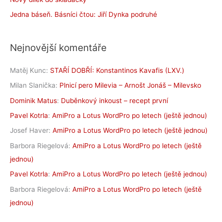
Jedna báseň. Básníci čtou: Jiří Dynka podruhé
Nejnovější komentáře
Matěj Kunc
:
STAŘÍ DOBŘÍ: Konstantinos Kavafis (LXV.)
Milan Slanička
:
Plnicí pero Milevia – Arnošt Jonáš – Milevsko
Dominik Matus
:
Duběnkový inkoust – recept první
Pavel Kotrla
:
AmiPro a Lotus WordPro po letech (ještě jednou)
Josef Haver
:
AmiPro a Lotus WordPro po letech (ještě jednou)
Barbora Riegelová
:
AmiPro a Lotus WordPro po letech (ještě
jednou)
Pavel Kotrla
:
AmiPro a Lotus WordPro po letech (ještě jednou)
Barbora Riegelová
:
AmiPro a Lotus WordPro po letech (ještě
jednou)