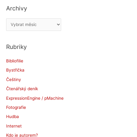
Archivy
A
r
c
Rubriky
h
i
Bibliofilie
v
Bystřička
y
Češtiny
Čtenářský deník
ExpressionEngine / pMachine
Fotografie
Hudba
Internet
Kdo je autorem?