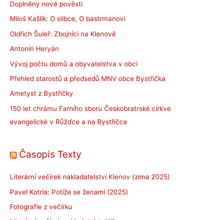
Doplněny nové pověsti
Miloš Kašlík: O slibce, O bastrmanovi
Oldřich Šuleř: Zbojníci na Klenově
Antonín Heryán
Vývoj počtu domů a obyvatelstva v obci
Přehled starostů a předsedů MNV obce Bystřička
Ametyst z Bystřičky
150 let chrámu Farního sboru Českobratrské církve
evangelické v Růžďce a na Bystřičce
Časopis Texty
Literární večírek nakladatelství Klenov (zima 2025)
Pavel Kotrla: Potíže se ženami (2025)
Fotografie z večírku