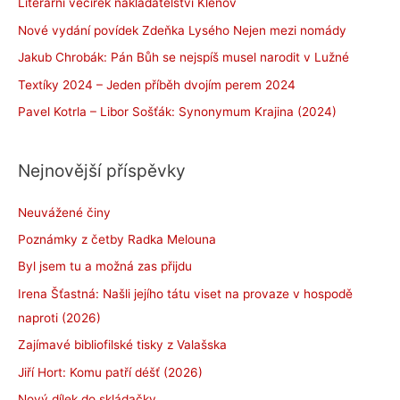
Literární večírek nakladatelství Klenov
Nové vydání povídek Zdeňka Lysého Nejen mezi nomády
Jakub Chrobák: Pán Bůh se nejspíš musel narodit v Lužné
Textíky 2024 – Jeden příběh dvojím perem 2024
Pavel Kotrla – Libor Sošťák: Synonymum Krajina (2024)
Nejnovější příspěvky
Neuvážené činy
Poznámky z četby Radka Melouna
Byl jsem tu a možná zas přijdu
Irena Šťastná: Našli jejího tátu viset na provaze v hospodě
naproti (2026)
Zajímavé bibliofilské tisky z Valašska
Jiří Hort: Komu patří déšť (2026)
Nový dílek do skládačky