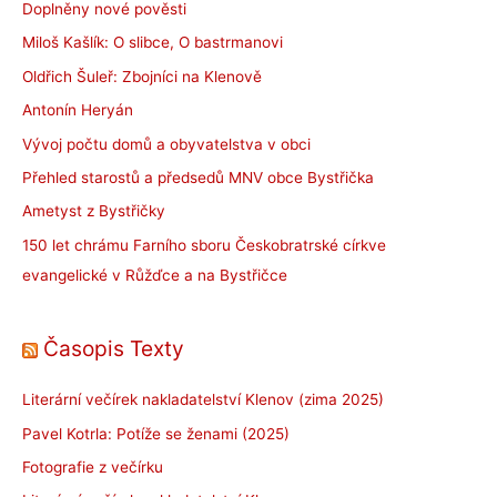
Doplněny nové pověsti
Miloš Kašlík: O slibce, O bastrmanovi
Oldřich Šuleř: Zbojníci na Klenově
Antonín Heryán
Vývoj počtu domů a obyvatelstva v obci
Přehled starostů a předsedů MNV obce Bystřička
Ametyst z Bystřičky
150 let chrámu Farního sboru Českobratrské církve
evangelické v Růžďce a na Bystřičce
Časopis Texty
Literární večírek nakladatelství Klenov (zima 2025)
Pavel Kotrla: Potíže se ženami (2025)
Fotografie z večírku