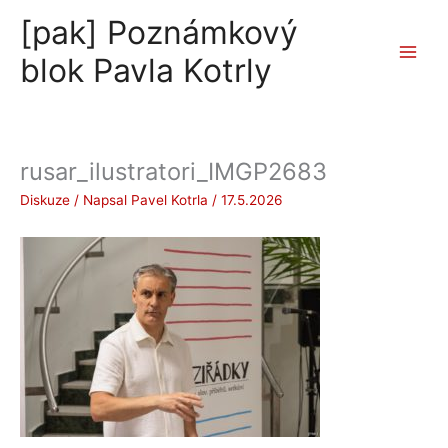
Přeskočit
[pak] Poznámkový
na
obsah
blok Pavla Kotrly
rusar_ilustratori_IMGP2683
Diskuze
/ Napsal
Pavel Kotrla
/
17.5.2026