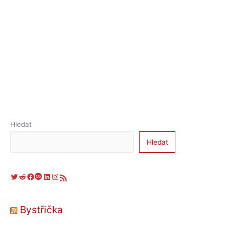
Hledat
Hledat
Twitter
Reddit
Facebook
Last.fm
LinkedIn
Instagram
RSS zdroj
Bystřička