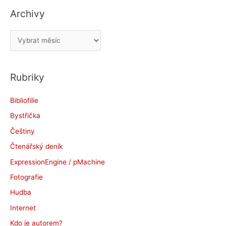
Archivy
A
r
c
Rubriky
h
i
Bibliofilie
v
Bystřička
y
Češtiny
Čtenářský deník
ExpressionEngine / pMachine
Fotografie
Hudba
Internet
Kdo je autorem?