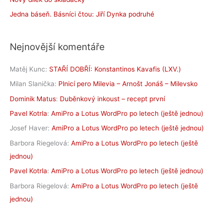
Jedna báseň. Básníci čtou: Jiří Dynka podruhé
Nejnovější komentáře
Matěj Kunc
:
STAŘÍ DOBŘÍ: Konstantinos Kavafis (LXV.)
Milan Slanička
:
Plnicí pero Milevia – Arnošt Jonáš – Milevsko
Dominik Matus
:
Duběnkový inkoust – recept první
Pavel Kotrla
:
AmiPro a Lotus WordPro po letech (ještě jednou)
Josef Haver
:
AmiPro a Lotus WordPro po letech (ještě jednou)
Barbora Riegelová
:
AmiPro a Lotus WordPro po letech (ještě
jednou)
Pavel Kotrla
:
AmiPro a Lotus WordPro po letech (ještě jednou)
Barbora Riegelová
:
AmiPro a Lotus WordPro po letech (ještě
jednou)