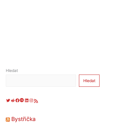
Hledat
Hledat
Twitter
Reddit
Facebook
Last.fm
LinkedIn
Instagram
RSS zdroj
Bystřička