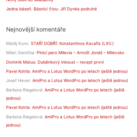
Jedna báseň. Básníci čtou: Jiří Dynka podruhé
Nejnovější komentáře
Matěj Kunc
:
STAŘÍ DOBŘÍ: Konstantinos Kavafis (LXV.)
Milan Slanička
:
Plnicí pero Milevia – Arnošt Jonáš – Milevsko
Dominik Matus
:
Duběnkový inkoust – recept první
Pavel Kotrla
:
AmiPro a Lotus WordPro po letech (ještě jednou)
Josef Haver
:
AmiPro a Lotus WordPro po letech (ještě jednou)
Barbora Riegelová
:
AmiPro a Lotus WordPro po letech (ještě
jednou)
Pavel Kotrla
:
AmiPro a Lotus WordPro po letech (ještě jednou)
Barbora Riegelová
:
AmiPro a Lotus WordPro po letech (ještě
jednou)