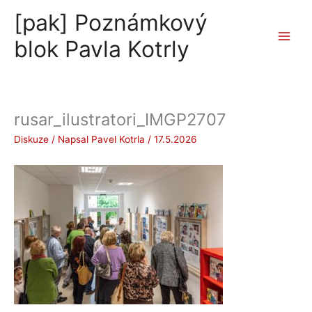
Přeskočit
[pak] Poznámkový
na
obsah
blok Pavla Kotrly
rusar_ilustratori_IMGP2707
Diskuze
/ Napsal
Pavel Kotrla
/
17.5.2026