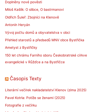
Doplněny nové pověsti
Miloš Kašlík: O slibce, O bastrmanovi
Oldřich Šuleř: Zbojníci na Klenově
Antonín Heryán
Vývoj počtu domů a obyvatelstva v obci
Přehled starostů a předsedů MNV obce Bystřička
Ametyst z Bystřičky
150 let chrámu Farního sboru Českobratrské církve
evangelické v Růžďce a na Bystřičce
Časopis Texty
Literární večírek nakladatelství Klenov (zima 2025)
Pavel Kotrla: Potíže se ženami (2025)
Fotografie z večírku