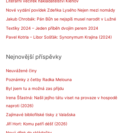
Literární večírek nakladatelství Klenov
Nové vydání povídek Zdeňka Lysého Nejen mezi nomády
Jakub Chrobák: Pán Bůh se nejspíš musel narodit v Lužné
Textíky 2024 – Jeden příběh dvojím perem 2024
Pavel Kotrla – Libor Sošťák: Synonymum Krajina (2024)
Nejnovější příspěvky
Neuvážené činy
Poznámky z četby Radka Melouna
Byl jsem tu a možná zas přijdu
Irena Šťastná: Našli jejího tátu viset na provaze v hospodě
naproti (2026)
Zajímavé bibliofilské tisky z Valašska
Jiří Hort: Komu patří déšť (2026)
Nový dílek do skládačky