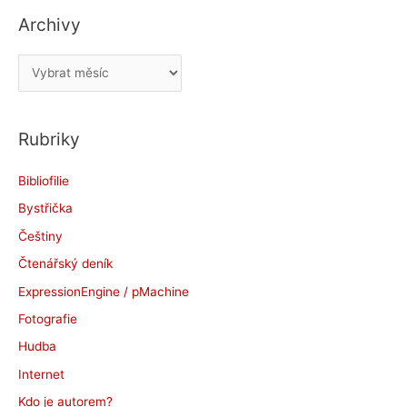
Archivy
A
r
c
Rubriky
h
i
Bibliofilie
v
Bystřička
y
Češtiny
Čtenářský deník
ExpressionEngine / pMachine
Fotografie
Hudba
Internet
Kdo je autorem?