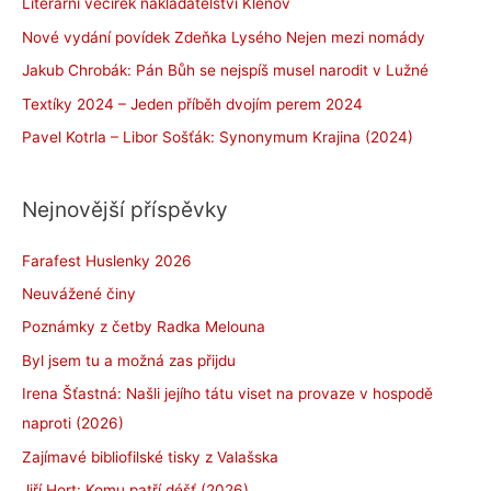
Literární večírek nakladatelství Klenov
Nové vydání povídek Zdeňka Lysého Nejen mezi nomády
Jakub Chrobák: Pán Bůh se nejspíš musel narodit v Lužné
Textíky 2024 – Jeden příběh dvojím perem 2024
Pavel Kotrla – Libor Sošťák: Synonymum Krajina (2024)
Nejnovější příspěvky
Farafest Huslenky 2026
Neuvážené činy
Poznámky z četby Radka Melouna
Byl jsem tu a možná zas přijdu
Irena Šťastná: Našli jejího tátu viset na provaze v hospodě
naproti (2026)
Zajímavé bibliofilské tisky z Valašska
Jiří Hort: Komu patří déšť (2026)