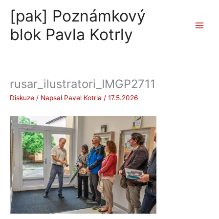
Přeskočit
[pak] Poznámkový
na
obsah
blok Pavla Kotrly
rusar_ilustratori_IMGP2711
Diskuze
/ Napsal
Pavel Kotrla
/
17.5.2026