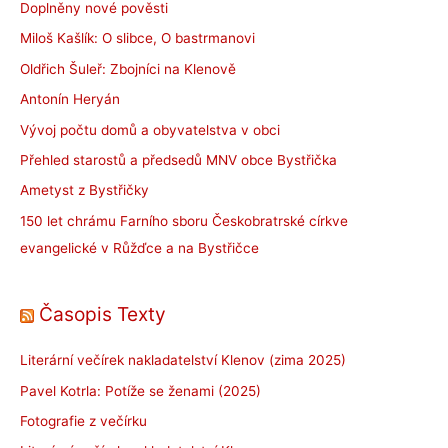
Doplněny nové pověsti
Miloš Kašlík: O slibce, O bastrmanovi
Oldřich Šuleř: Zbojníci na Klenově
Antonín Heryán
Vývoj počtu domů a obyvatelstva v obci
Přehled starostů a předsedů MNV obce Bystřička
Ametyst z Bystřičky
150 let chrámu Farního sboru Českobratrské církve
evangelické v Růžďce a na Bystřičce
Časopis Texty
Literární večírek nakladatelství Klenov (zima 2025)
Pavel Kotrla: Potíže se ženami (2025)
Fotografie z večírku