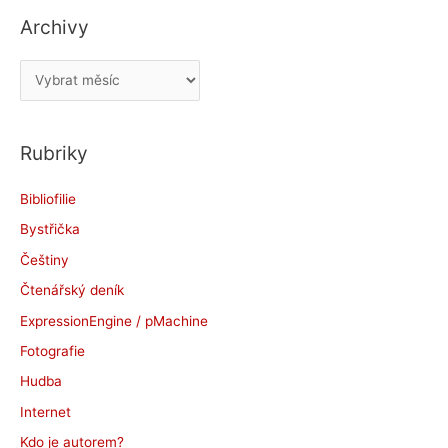
Archivy
A
r
c
Rubriky
h
i
Bibliofilie
v
Bystřička
y
Češtiny
Čtenářský deník
ExpressionEngine / pMachine
Fotografie
Hudba
Internet
Kdo je autorem?