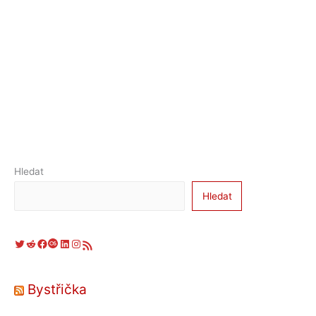
Hledat
Hledat
Twitter
Reddit
Facebook
Last.fm
LinkedIn
Instagram
RSS zdroj
Bystřička