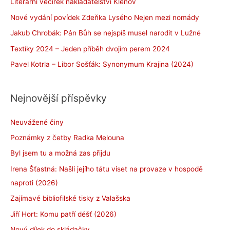
Literární večírek nakladatelství Klenov
Nové vydání povídek Zdeňka Lysého Nejen mezi nomády
Jakub Chrobák: Pán Bůh se nejspíš musel narodit v Lužné
Textíky 2024 – Jeden příběh dvojím perem 2024
Pavel Kotrla – Libor Sošťák: Synonymum Krajina (2024)
Nejnovější příspěvky
Neuvážené činy
Poznámky z četby Radka Melouna
Byl jsem tu a možná zas přijdu
Irena Šťastná: Našli jejího tátu viset na provaze v hospodě
naproti (2026)
Zajímavé bibliofilské tisky z Valašska
Jiří Hort: Komu patří déšť (2026)
Nový dílek do skládačky