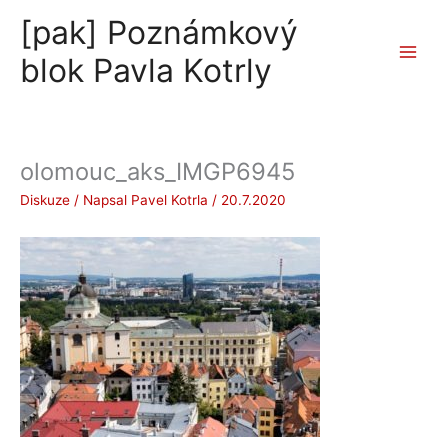
Přeskočit
[pak] Poznámkový
na
obsah
blok Pavla Kotrly
olomouc_aks_IMGP6945
Diskuze
/ Napsal
Pavel Kotrla
/
20.7.2020