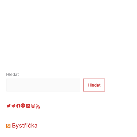
Hledat
Hledat
Twitter
Reddit
Facebook
Last.fm
LinkedIn
Instagram
RSS zdroj
Bystřička