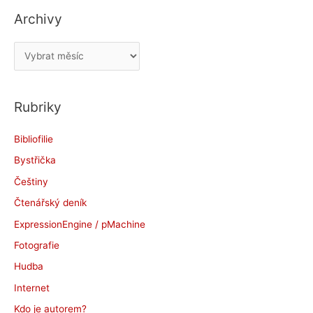
Archivy
A
r
c
Rubriky
h
i
Bibliofilie
v
Bystřička
y
Češtiny
Čtenářský deník
ExpressionEngine / pMachine
Fotografie
Hudba
Internet
Kdo je autorem?