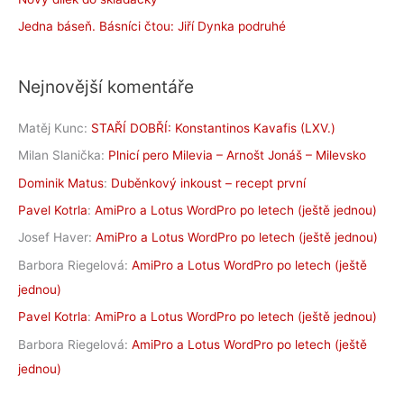
Jedna báseň. Básníci čtou: Jiří Dynka podruhé
Nejnovější komentáře
Matěj Kunc
:
STAŘÍ DOBŘÍ: Konstantinos Kavafis (LXV.)
Milan Slanička
:
Plnicí pero Milevia – Arnošt Jonáš – Milevsko
Dominik Matus
:
Duběnkový inkoust – recept první
Pavel Kotrla
:
AmiPro a Lotus WordPro po letech (ještě jednou)
Josef Haver
:
AmiPro a Lotus WordPro po letech (ještě jednou)
Barbora Riegelová
:
AmiPro a Lotus WordPro po letech (ještě
jednou)
Pavel Kotrla
:
AmiPro a Lotus WordPro po letech (ještě jednou)
Barbora Riegelová
:
AmiPro a Lotus WordPro po letech (ještě
jednou)