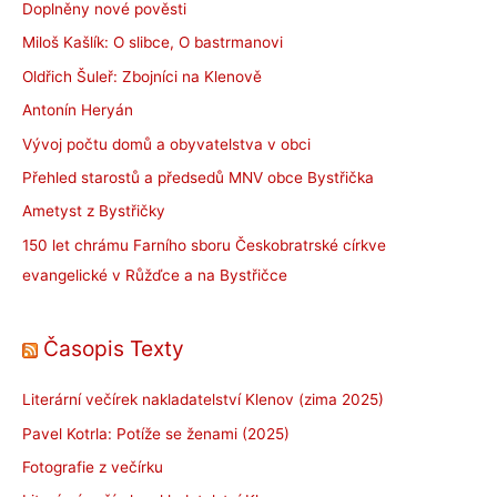
Doplněny nové pověsti
Miloš Kašlík: O slibce, O bastrmanovi
Oldřich Šuleř: Zbojníci na Klenově
Antonín Heryán
Vývoj počtu domů a obyvatelstva v obci
Přehled starostů a předsedů MNV obce Bystřička
Ametyst z Bystřičky
150 let chrámu Farního sboru Českobratrské církve
evangelické v Růžďce a na Bystřičce
Časopis Texty
Literární večírek nakladatelství Klenov (zima 2025)
Pavel Kotrla: Potíže se ženami (2025)
Fotografie z večírku