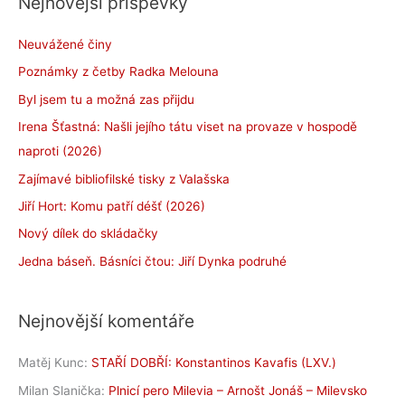
Nejnovější příspěvky
Neuvážené činy
Poznámky z četby Radka Melouna
Byl jsem tu a možná zas přijdu
Irena Šťastná: Našli jejího tátu viset na provaze v hospodě
naproti (2026)
Zajímavé bibliofilské tisky z Valašska
Jiří Hort: Komu patří déšť (2026)
Nový dílek do skládačky
Jedna báseň. Básníci čtou: Jiří Dynka podruhé
Nejnovější komentáře
Matěj Kunc
:
STAŘÍ DOBŘÍ: Konstantinos Kavafis (LXV.)
Milan Slanička
:
Plnicí pero Milevia – Arnošt Jonáš – Milevsko