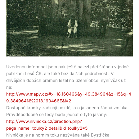
Uvedenou informaci jsem pak ještě nalezl přetištěnou v jedné
publikaci Lesů ČR, ale také bez dalších podrobností. V
dřívějších dobách pramen ležel na území obce, nyní však už
ne:
http://www.mapy.cz/#x=18.160466&y=49.384964&z=15&q=4
9.384964N%2018.160466E&l=2
Dostupné kroniky začínají později a o jasanech žádná zmínka.
Pravděpodobně se tedy bude jednat o tyto jasany:
http://www.nivnicka.cz/direction.php?
page_name=toulky2_detail&id_toulky2=5
Nivnička je na horním toku nazývána také Bystřička