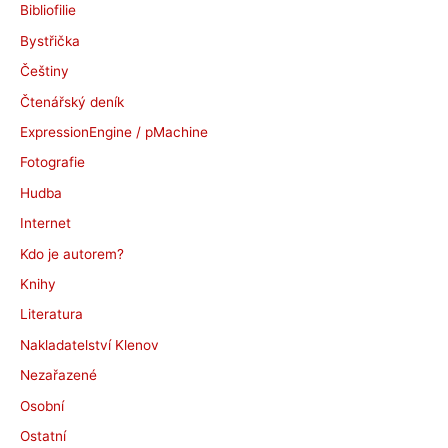
Bibliofilie
v
Bystřička
y
Češtiny
Čtenářský deník
ExpressionEngine / pMachine
Fotografie
Hudba
Internet
Kdo je autorem?
Knihy
Literatura
Nakladatelství Klenov
Nezařazené
Osobní
Ostatní