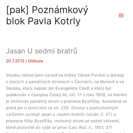
Přeskočit
[pak] Poznámkový
na
obsah
blok Pavla Kotrly
Jasan U sedmi bratrů
20.7.2012
/
Diskuze
Shodou náhod jsem narazil na krátký článek Pověsti a dohady
o starých a památných stromech v Čechách, na Moravě a ve
Slezsku, který napsal Jan Evangelista Cliadt a který byl
publikován v časopise Český lid, roč. 17 z roku 1908, ve kterém
je zmiňován památný strom u pramene Bystřičky. Konkrétně se
jedná jen o tento text na str. 239:
Stromy s podivuhodným
vzrůstem vynikají: jasan u »sedmi bratrů« (výobr. č. 27.) u
pramene říčky Bystřičky, mohutný strom se sedmi větvemi,
které prutovitě do výše se pnou (Les. Roz. II., 1901, 37)