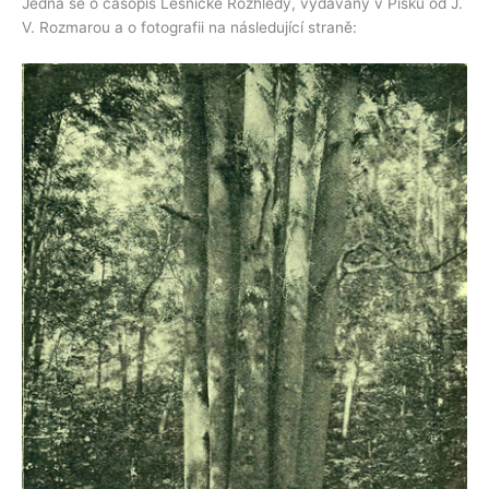
Jedná se o časopis Lesnické Rozhledy, vydávaný v Písku od J.
V. Rozmarou a o fotografii na následující straně: