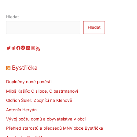
Hledat
Hledat
Twitter
Reddit
Facebook
Last.fm
LinkedIn
Instagram
RSS zdroj
Bystřička
Doplněny nové pověsti
Miloš Kašlík: O slibce, O bastrmanovi
Oldřich Šuleř: Zbojníci na Klenově
Antonín Heryán
Vývoj počtu domů a obyvatelstva v obci
Přehled starostů a předsedů MNV obce Bystřička