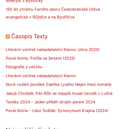
Ametyst z Bystřičky
150 let chrámu Farního sboru Českobratrské církve
evangelické v Růžďce a na Bystřičce
Časopis Texty
Literární večírek nakladatelství Klenov (zima 2025)
Pavel Kotrla: Potíže se ženami (2025)
Fotografie z večírku
Literární večírek nakladatelství Klenov
Nové vydání povídek Zdeňka Lysého Nejen mezi nomády
Jakub Chrobák: Pán Bůh se nejspíš musel narodit v Lužné
Textíky 2024 – Jeden příběh dvojím perem 2024
Pavel Kotrla – Libor Sošťák: Synonymum Krajina (2024)