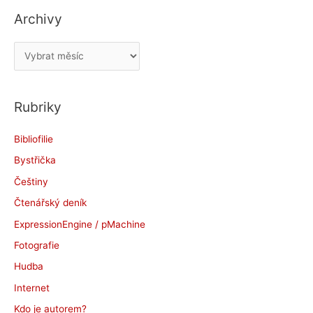
Archivy
A
r
c
Rubriky
h
i
Bibliofilie
v
Bystřička
y
Češtiny
Čtenářský deník
ExpressionEngine / pMachine
Fotografie
Hudba
Internet
Kdo je autorem?