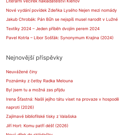
Literární večírek nakladatelství Klenov
Nové vydání povídek Zdeňka Lysého Nejen mezi nomády
Jakub Chrobák: Pán Bůh se nejspíš musel narodit v Lužné
Textíky 2024 – Jeden příběh dvojím perem 2024
Pavel Kotrla – Libor Sošťák: Synonymum Krajina (2024)
Nejnovější příspěvky
Neuvážené činy
Poznámky z četby Radka Melouna
Byl jsem tu a možná zas přijdu
Irena Šťastná: Našli jejího tátu viset na provaze v hospodě
naproti (2026)
Zajímavé bibliofilské tisky z Valašska
Jiří Hort: Komu patří déšť (2026)
Nový dílek do skládačky