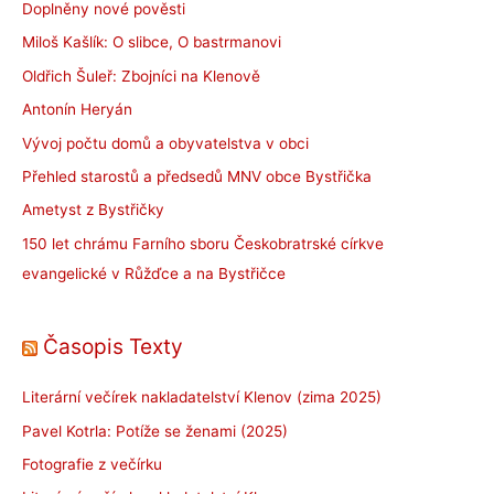
Doplněny nové pověsti
Miloš Kašlík: O slibce, O bastrmanovi
Oldřich Šuleř: Zbojníci na Klenově
Antonín Heryán
Vývoj počtu domů a obyvatelstva v obci
Přehled starostů a předsedů MNV obce Bystřička
Ametyst z Bystřičky
150 let chrámu Farního sboru Českobratrské církve
evangelické v Růžďce a na Bystřičce
Časopis Texty
Literární večírek nakladatelství Klenov (zima 2025)
Pavel Kotrla: Potíže se ženami (2025)
Fotografie z večírku