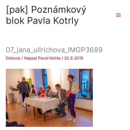
Přeskočit
[pak] Poznámkový
na
obsah
blok Pavla Kotrly
07_jana_ullrichova_IMGP3689
Diskuze
/ Napsal
Pavel Kotrla
/
20.9.2019