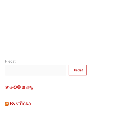
Hledat
Hledat
Twitter
Reddit
Facebook
Last.fm
LinkedIn
Instagram
RSS zdroj
Bystřička