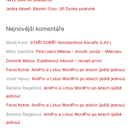
Jedna báseň. Básníci čtou: Jiří Dynka podruhé
Nejnovější komentáře
Matěj Kunc
:
STAŘÍ DOBŘÍ: Konstantinos Kavafis (LXV.)
Milan Slanička
:
Plnicí pero Milevia – Arnošt Jonáš – Milevsko
Dominik Matus
:
Duběnkový inkoust – recept první
Pavel Kotrla
:
AmiPro a Lotus WordPro po letech (ještě jednou)
Josef Haver
:
AmiPro a Lotus WordPro po letech (ještě jednou)
Barbora Riegelová
:
AmiPro a Lotus WordPro po letech (ještě
jednou)
Pavel Kotrla
:
AmiPro a Lotus WordPro po letech (ještě jednou)
Barbora Riegelová
:
AmiPro a Lotus WordPro po letech (ještě
jednou)