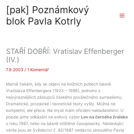
Přeskočit
[pak] Poznámkový
na
obsah
blok Pavla Kotrly
STAŘÍ DOBŘÍ: Vratislav Effenberger
(IV.)
7.9.2003
/
1 Komentář
Marně čekám, kdy se objeví na knižních pultech básně
Vratislava Effenbergera (1923 – 1986), jednoho z
nejvýraznějších zástupců českého poválečného surrealismu.
Dramatické, prozaické i teoretické texty vyšly. Možná ne
kompletní, ale přece. Na mysli mám oficiální nakladatelství. U
poezie jsme odkázáni na exilový výbor
Lov na černého žraloka
z roku 1987, nebo na básně otištěné časopisecky. Následující
verše jsou ze Svědectví č. 82/1987 nedávno zesnulého Pavla