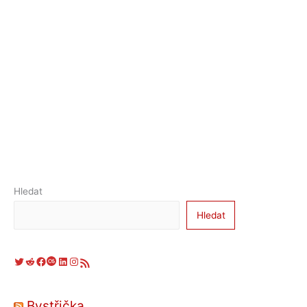
Hledat
Hledat
Twitter
Reddit
Facebook
Last.fm
LinkedIn
Instagram
RSS zdroj
Bystřička