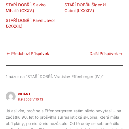
STAŘÍ DOBŘÍ: Slavko
STAŘÍ DOBŘÍ: Šigedži
Mihalić (CXXV.)
Cuboi (LXXXIV.)
STAŘÍ DOBŘÍ: Pavel Javor
(XXXXII.)
←
Předchozí Příspěvek
Další Příspěvek
→
1 názor na “STAŘÍ DOBŘÍ: Vratislav Effenberger (IV.)”
KILIÁN I.
8.9.2003 V 10:13
Já asi vím, proč se s Effenbergerem zatím nikdo nevytasil – na
začátku 90. let to prošvihla surrealistická skupina, která měla
obří plány, po nichž nic nezůstalo. Od té doby se sebrané dílo