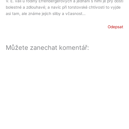
V. E. válí u rodiny Effenbergerových a jednání s nimi je prý dosti
bolestné a zdlouhavé; a navíc při torstovské chtivosti to vyjde
asi tam, ale známe jejich sliby a včasnost…
Odepsat
Můžete zanechat komentář: