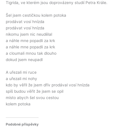
Tigrida, ve kterém jsou doprovázeny studií Petra Krále.
Šel jsem cestičkou kolem potoka
prodávat vosí hnízda
prodávat vosí hnízda
nikomu jsem nic neudělal
a náhle mne popadli za krk
a náhle mne popadli za krk
a cloumali mnou tak dlouho
dokud jsem neupadl
A uřezali mi ruce
a uřezali mi nohy
kdo by věřil že jsem dřív prodával vosí hnízda
spíš budou věřit že jsem se opil
místo abych šel svou cestou
kolem potoka
Podobné příspěvky