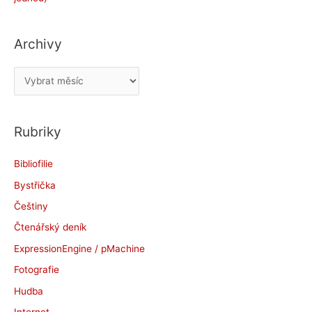
Archivy
A
r
c
Rubriky
h
i
Bibliofilie
v
Bystřička
y
Češtiny
Čtenářský deník
ExpressionEngine / pMachine
Fotografie
Hudba
Internet