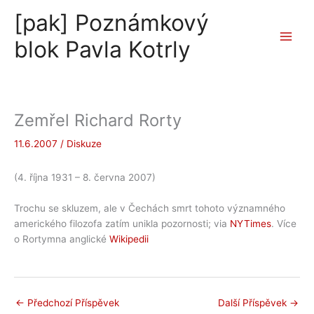
Přeskočit
[pak] Poznámkový
na
obsah
blok Pavla Kotrly
Zemřel Richard Rorty
11.6.2007
/
Diskuze
(4. října 1931 – 8. června 2007)
Trochu se skluzem, ale v Čechách smrt tohoto významného
amerického filozofa zatím unikla pozornosti; via
NYTimes
. Více
o Rortymna anglické
Wikipedii
←
Předchozí Příspěvek
Další Příspěvek
→