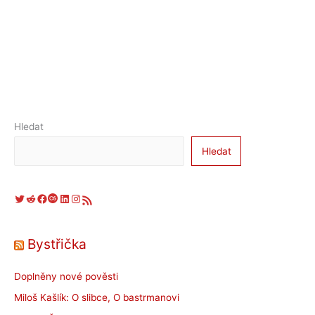
Hledat
Hledat
Twitter
Reddit
Facebook
Last.fm
LinkedIn
Instagram
RSS zdroj
Bystřička
Doplněny nové pověsti
Miloš Kašlík: O slibce, O bastrmanovi