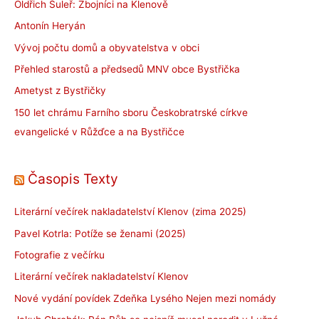
Oldřich Šuleř: Zbojníci na Klenově
Antonín Heryán
Vývoj počtu domů a obyvatelstva v obci
Přehled starostů a předsedů MNV obce Bystřička
Ametyst z Bystřičky
150 let chrámu Farního sboru Českobratrské církve
evangelické v Růžďce a na Bystřičce
Časopis Texty
Literární večírek nakladatelství Klenov (zima 2025)
Pavel Kotrla: Potíže se ženami (2025)
Fotografie z večírku
Literární večírek nakladatelství Klenov
Nové vydání povídek Zdeňka Lysého Nejen mezi nomády