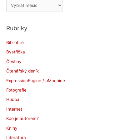
A
r
c
Rubriky
h
i
Bibliofilie
v
Bystřička
y
Češtiny
Čtenářský deník
ExpressionEngine / pMachine
Fotografie
Hudba
Internet
Kdo je autorem?
Knihy
Literatura