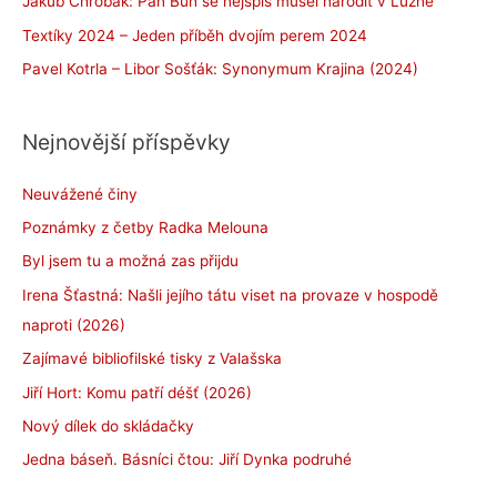
Jakub Chrobák: Pán Bůh se nejspíš musel narodit v Lužné
Textíky 2024 – Jeden příběh dvojím perem 2024
Pavel Kotrla – Libor Sošťák: Synonymum Krajina (2024)
Nejnovější příspěvky
Neuvážené činy
Poznámky z četby Radka Melouna
Byl jsem tu a možná zas přijdu
Irena Šťastná: Našli jejího tátu viset na provaze v hospodě
naproti (2026)
Zajímavé bibliofilské tisky z Valašska
Jiří Hort: Komu patří déšť (2026)
Nový dílek do skládačky
Jedna báseň. Básníci čtou: Jiří Dynka podruhé