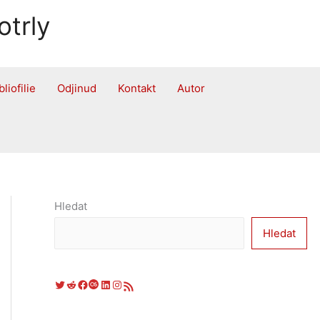
otrly
bliofilie
Odjinud
Kontakt
Autor
Hledat
Hledat
Twitter
Reddit
Facebook
Last.fm
LinkedIn
Instagram
RSS zdroj