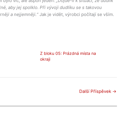
m bylo víc, ale aspoň jeden:
„Dojde-li k situaci, že dudlík
é, aby jej spolklo. Při vývoji dudlíku se s takovou
něji a nejjemněji.“
Jak je vidět, výrobci počítají se vším.
Z bloku 05: Prázdná místa na
okraji
Další Příspěvek
→