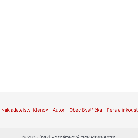
Nakladatelství Klenov
Autor
Obec Bystřička
Pera a inkoust
© 2026 [pak] Poznámkový blok Pavla Kotrly