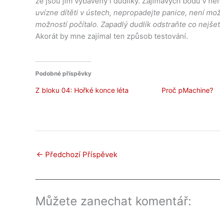
že jsou jím vybaveny i dudlíky. Zajímavých bodů v ně
uvízne dítěti v ústech, nepropadejte panice, není možn
možností počítalo. Zapadlý dudlík odstraňte co nejšetr
Akorát by mne zajímal ten způsob testování.
Podobné příspěvky
Z bloku 04: Hořké konce léta
Proč pMachine?
←
Předchozí Příspěvek
Můžete zanechat komentář: