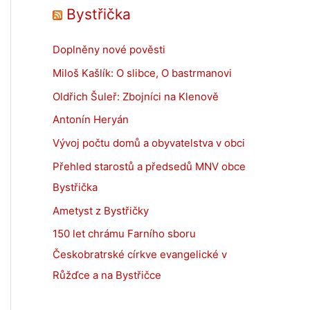
Bystřička
Doplněny nové pověsti
Miloš Kašlík: O slibce, O bastrmanovi
Oldřich Šuleř: Zbojníci na Klenově
Antonín Heryán
Vývoj počtu domů a obyvatelstva v obci
Přehled starostů a předsedů MNV obce
Bystřička
Ametyst z Bystřičky
150 let chrámu Farního sboru
Českobratrské církve evangelické v
Růžďce a na Bystřičce