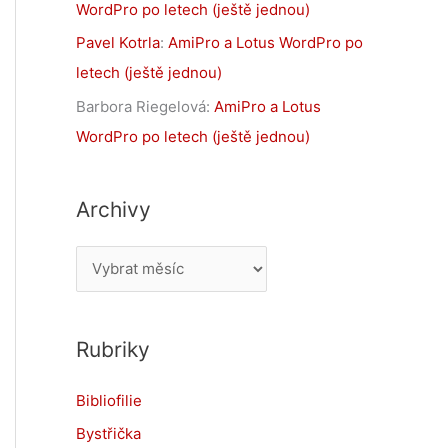
WordPro po letech (ještě jednou)
Pavel Kotrla
:
AmiPro a Lotus WordPro po
letech (ještě jednou)
Barbora Riegelová
:
AmiPro a Lotus
WordPro po letech (ještě jednou)
Archivy
A
r
c
Rubriky
h
i
Bibliofilie
v
Bystřička
y