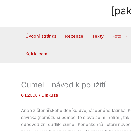
Přeskočit
[pak
na
obsah
Úvodní stránka
Recenze
Texty
Foto
Kotrla.com
Cumel – návod k použití
6.1.2008
/
Diskuze
Aneb z čtenářského deníku dvojnásobného tatínka. Kdyb
savička (nemůžu si pomoc, to slovo se mi nelíbí), ta
odpověď zní dudlík, cumel. Koneckonců i čtení návodu