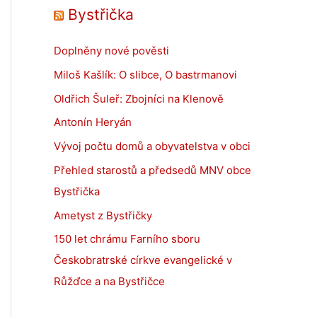
Bystřička
Doplněny nové pověsti
Miloš Kašlík: O slibce, O bastrmanovi
Oldřich Šuleř: Zbojníci na Klenově
Antonín Heryán
Vývoj počtu domů a obyvatelstva v obci
Přehled starostů a předsedů MNV obce
Bystřička
Ametyst z Bystřičky
150 let chrámu Farního sboru
Českobratrské církve evangelické v
Růžďce a na Bystřičce