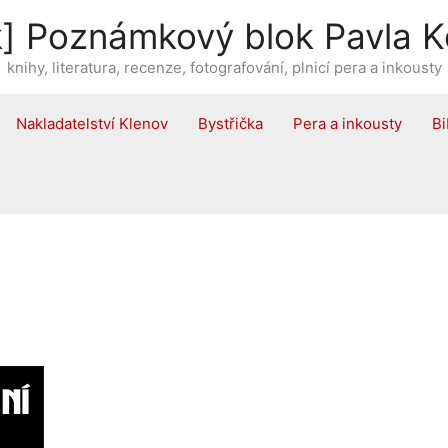
] Poznámkový blok Pavla K
knihy, literatura, recenze, fotografování, plnicí pera a inkousty
Nakladatelství Klenov
Bystřička
Pera a inkousty
Bi