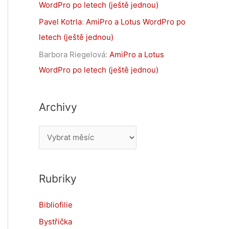
WordPro po letech (ještě jednou)
Pavel Kotrla
:
AmiPro a Lotus WordPro po
letech (ještě jednou)
Barbora Riegelová
:
AmiPro a Lotus
WordPro po letech (ještě jednou)
Archivy
A
r
c
Rubriky
h
i
Bibliofilie
v
Bystřička
y