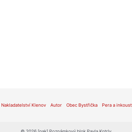
Nakladatelství Klenov
Autor
Obec Bystřička
Pera a inkoust
© 2026 [pak] Poznámkový blok Pavla Kotrly