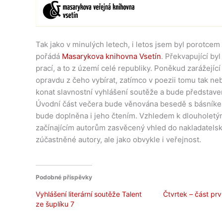
Tak jako v minulých letech, i letos jsem byl porotcem
pořádá
Masarykova knihovna Vsetín
. Překvapující by
prací, a to z území celé republiky. Poněkud zarážejíc
opravdu z čeho vybírat, zatímco v poezii tomu tak ne
konat slavnostní vyhlášení soutěže a bude představe
Úvodní část večera bude věnována besedě s básník
bude doplněna i jeho čtením. Vzhledem k dlouholet
začínajícím autorům zasvěcený vhled do nakladatel
zúčastněné autory, ale jako obvykle i veřejnost.
Podobné příspěvky
Vyhlášení literární soutěže Talent
Čtvrtek – část prv
ze šuplíku 7