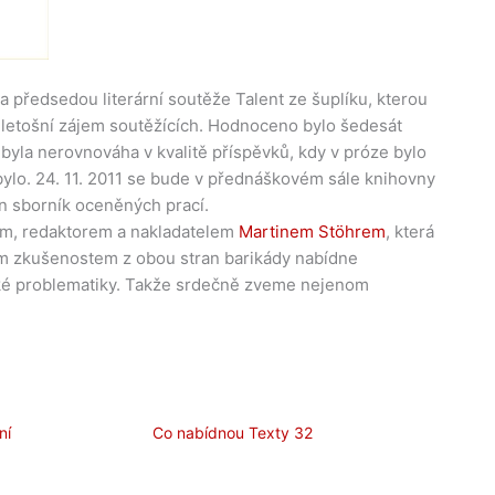
 a předsedou literární soutěže Talent ze šuplíku, kterou
l letošní zájem soutěžících. Hodnoceno bylo šedesát
í byla nerovnováha v kvalitě příspěvků, kdy v próze bylo
bylo. 24. 11. 2011 se bude v přednáškovém sále knihovny
n sborník oceněných prací.
em, redaktorem a nakladatelem
Martinem Stöhrem
, která
ým zkušenostem z obou stran barikády nabídne
ské problematiky. Takže srdečně zveme nejenom
ní
Co nabídnou Texty 32