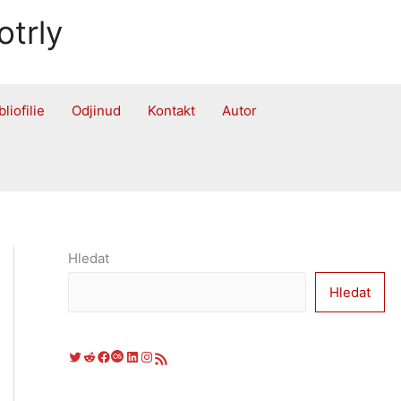
otrly
bliofilie
Odjinud
Kontakt
Autor
Hledat
Hledat
Twitter
Reddit
Facebook
Last.fm
LinkedIn
Instagram
RSS zdroj