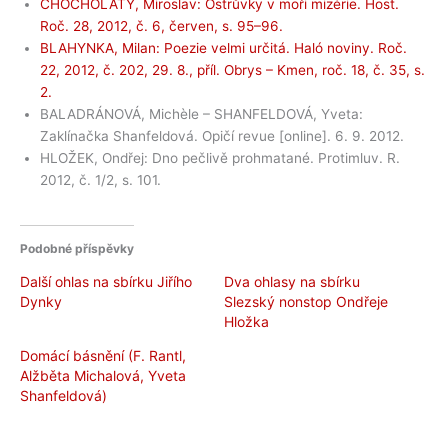
CHOCHOLATÝ, Miroslav: Ostrůvky v moři mizérie. Host.
Roč. 28, 2012, č. 6, červen, s. 95–96.
BLAHYNKA, Milan: Poezie velmi určitá. Haló noviny. Roč.
22, 2012, č. 202, 29. 8., příl. Obrys – Kmen, roč. 18, č. 35, s.
2.
BALADRÁNOVÁ, Michèle – SHANFELDOVÁ, Yveta:
Zaklínačka Shanfeldová. Opičí revue [online]. 6. 9. 2012.
HLOŽEK, Ondřej: Dno pečlivě prohmatané. Protimluv. R.
2012, č. 1/
2, s. 101.
Podobné příspěvky
Další ohlas na sbírku Jiřího
Dva ohlasy na sbírku
Dynky
Slezský nonstop Ondřeje
Hložka
Domácí básnění (F. Rantl,
Alžběta Michalová, Yveta
Shanfeldová)