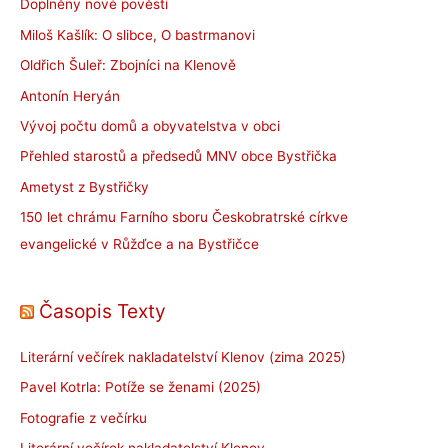
Doplněny nové pověsti
Miloš Kašlík: O slibce, O bastrmanovi
Oldřich Šuleř: Zbojníci na Klenově
Antonín Heryán
Vývoj počtu domů a obyvatelstva v obci
Přehled starostů a předsedů MNV obce Bystřička
Ametyst z Bystřičky
150 let chrámu Farního sboru Českobratrské církve
evangelické v Růžďce a na Bystřičce
Časopis Texty
Literární večírek nakladatelství Klenov (zima 2025)
Pavel Kotrla: Potíže se ženami (2025)
Fotografie z večírku
Literární večírek nakladatelství Klenov