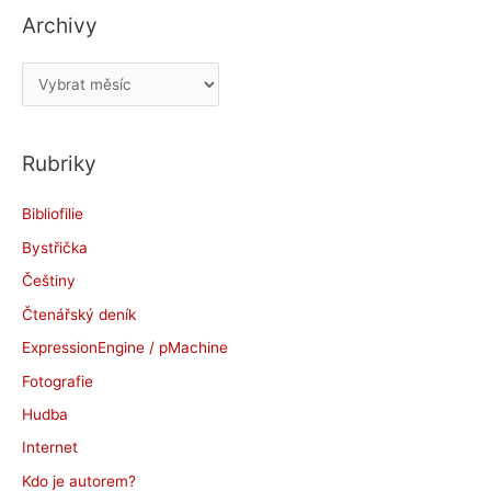
Archivy
A
r
c
Rubriky
h
i
Bibliofilie
v
Bystřička
y
Češtiny
Čtenářský deník
ExpressionEngine / pMachine
Fotografie
Hudba
Internet
Kdo je autorem?