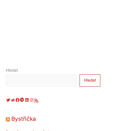
Hledat
Hledat
Twitter
Reddit
Facebook
Last.fm
LinkedIn
Instagram
RSS zdroj
Bystřička