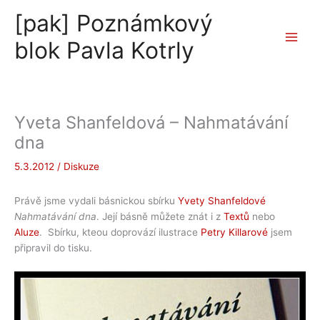
Přeskočit
[pak] Poznámkový
na
obsah
blok Pavla Kotrly
Yveta Shanfeldová – Nahmatávání
dna
5.3.2012
/
Diskuze
Právě jsme vydali básnickou sbírku
Yvety Shanfeldové
Nahmatávání dna
. Její básně můžete znát i z
Textů
nebo
Aluze
. Sbírku, kteou doprovází ilustrace
Petry Killarové
jsem
připravil do tisku.