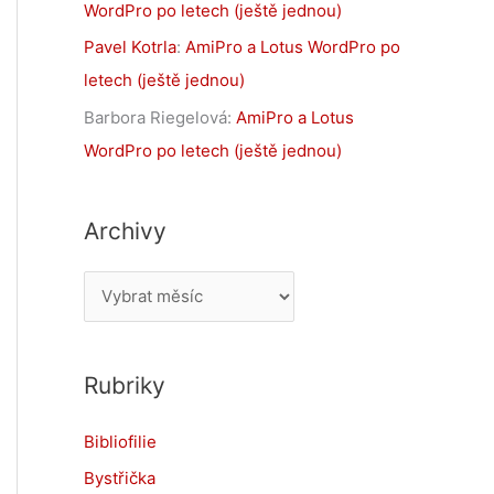
WordPro po letech (ještě jednou)
Pavel Kotrla
:
AmiPro a Lotus WordPro po
letech (ještě jednou)
Barbora Riegelová
:
AmiPro a Lotus
WordPro po letech (ještě jednou)
Archivy
A
r
c
Rubriky
h
i
Bibliofilie
v
Bystřička
y