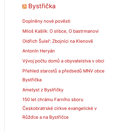
Bystřička
Doplněny nové pověsti
Miloš Kašlík: O slibce, O bastrmanovi
Oldřich Šuleř: Zbojníci na Klenově
Antonín Heryán
Vývoj počtu domů a obyvatelstva v obci
Přehled starostů a předsedů MNV obce
Bystřička
Ametyst z Bystřičky
150 let chrámu Farního sboru
Českobratrské církve evangelické v
Růžďce a na Bystřičce