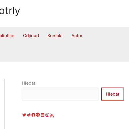
otrly
bliofilie
Odjinud
Kontakt
Autor
Hledat
Hledat
Twitter
Reddit
Facebook
Last.fm
LinkedIn
Instagram
RSS zdroj