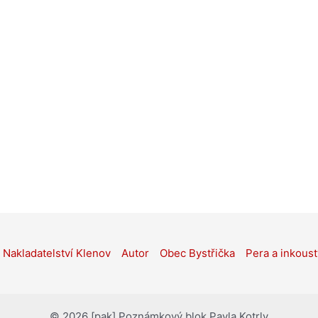
Nakladatelství Klenov
Autor
Obec Bystřička
Pera a inkoust
© 2026 [pak] Poznámkový blok Pavla Kotrly