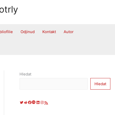
otrly
bliofilie
Odjinud
Kontakt
Autor
Hledat
Hledat
Twitter
Reddit
Facebook
Last.fm
LinkedIn
Instagram
RSS zdroj