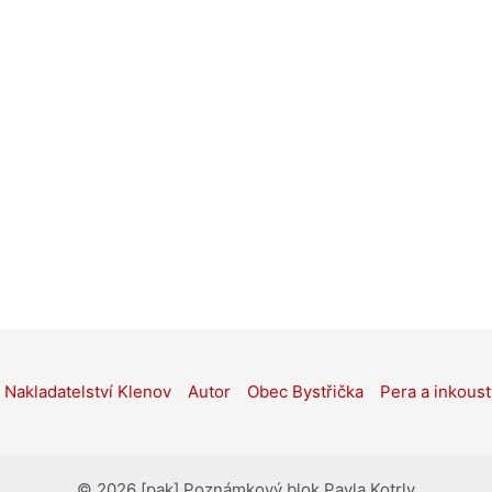
Nakladatelství Klenov
Autor
Obec Bystřička
Pera a inkoust
© 2026 [pak] Poznámkový blok Pavla Kotrly