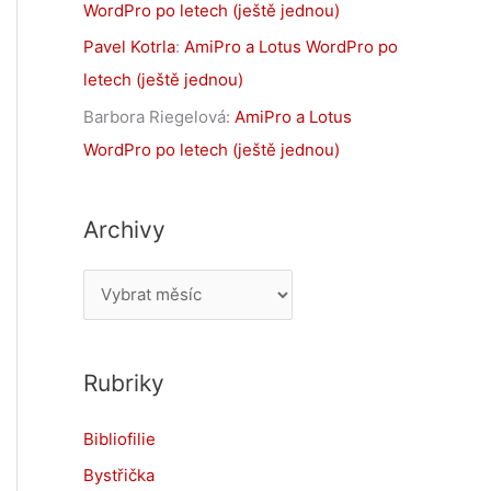
WordPro po letech (ještě jednou)
Pavel Kotrla
:
AmiPro a Lotus WordPro po
letech (ještě jednou)
Barbora Riegelová
:
AmiPro a Lotus
WordPro po letech (ještě jednou)
Archivy
A
r
c
Rubriky
h
i
Bibliofilie
v
Bystřička
y