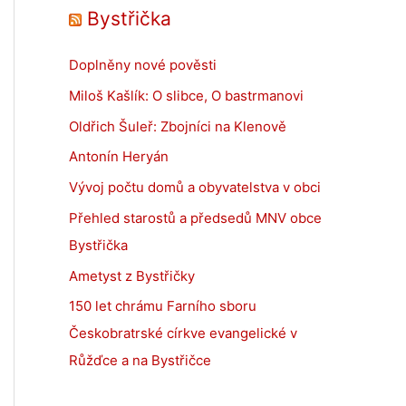
Bystřička
Doplněny nové pověsti
Miloš Kašlík: O slibce, O bastrmanovi
Oldřich Šuleř: Zbojníci na Klenově
Antonín Heryán
Vývoj počtu domů a obyvatelstva v obci
Přehled starostů a předsedů MNV obce
Bystřička
Ametyst z Bystřičky
150 let chrámu Farního sboru
Českobratrské církve evangelické v
Růžďce a na Bystřičce