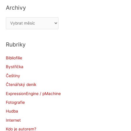
Archivy
A
r
c
Rubriky
h
i
Bibliofilie
v
Bystřička
y
Češtiny
Čtenářský deník
ExpressionEngine / pMachine
Fotografie
Hudba
Internet
Kdo je autorem?