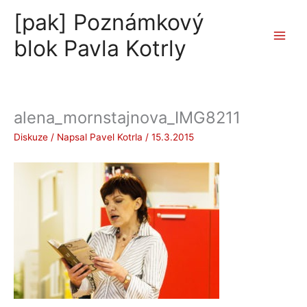
Přeskočit
[pak] Poznámkový
na
obsah
blok Pavla Kotrly
alena_mornstajnova_IMG8211
Diskuze
/ Napsal
Pavel Kotrla
/
15.3.2015