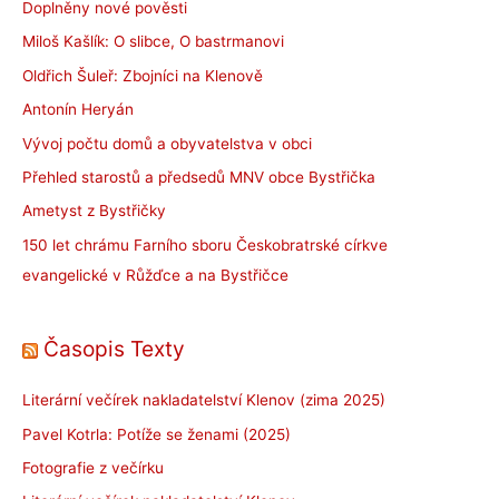
Doplněny nové pověsti
Miloš Kašlík: O slibce, O bastrmanovi
Oldřich Šuleř: Zbojníci na Klenově
Antonín Heryán
Vývoj počtu domů a obyvatelstva v obci
Přehled starostů a předsedů MNV obce Bystřička
Ametyst z Bystřičky
150 let chrámu Farního sboru Českobratrské církve
evangelické v Růžďce a na Bystřičce
Časopis Texty
Literární večírek nakladatelství Klenov (zima 2025)
Pavel Kotrla: Potíže se ženami (2025)
Fotografie z večírku