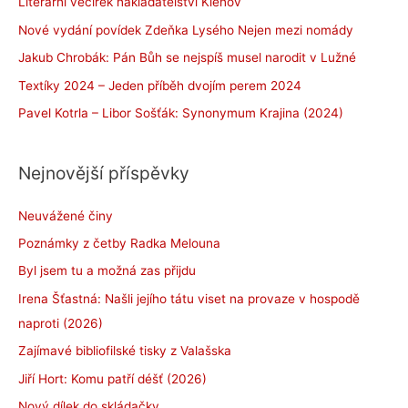
Literární večírek nakladatelství Klenov
Nové vydání povídek Zdeňka Lysého Nejen mezi nomády
Jakub Chrobák: Pán Bůh se nejspíš musel narodit v Lužné
Textíky 2024 – Jeden příběh dvojím perem 2024
Pavel Kotrla – Libor Sošťák: Synonymum Krajina (2024)
Nejnovější příspěvky
Neuvážené činy
Poznámky z četby Radka Melouna
Byl jsem tu a možná zas přijdu
Irena Šťastná: Našli jejího tátu viset na provaze v hospodě
naproti (2026)
Zajímavé bibliofilské tisky z Valašska
Jiří Hort: Komu patří déšť (2026)
Nový dílek do skládačky