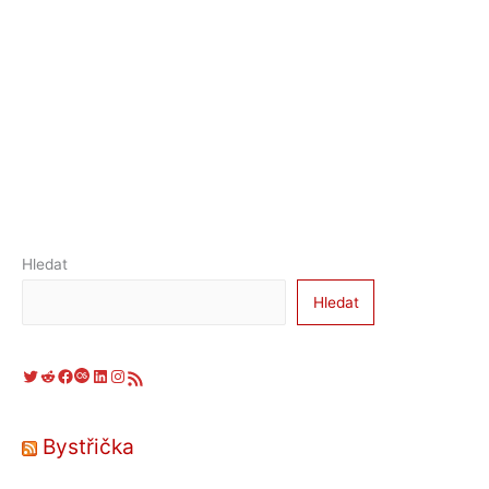
Hledat
Hledat
Twitter
Reddit
Facebook
Last.fm
LinkedIn
Instagram
RSS zdroj
Bystřička