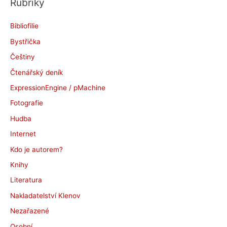
Rubriky
h
i
Bibliofilie
v
Bystřička
y
Češtiny
Čtenářský deník
ExpressionEngine / pMachine
Fotografie
Hudba
Internet
Kdo je autorem?
Knihy
Literatura
Nakladatelství Klenov
Nezařazené
Osobní