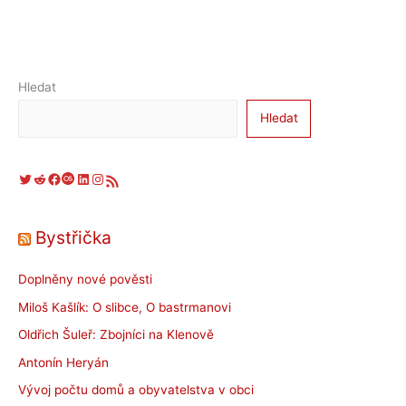
Hledat
Hledat
Twitter
Reddit
Facebook
Last.fm
LinkedIn
Instagram
RSS zdroj
Bystřička
Doplněny nové pověsti
Miloš Kašlík: O slibce, O bastrmanovi
Oldřich Šuleř: Zbojníci na Klenově
Antonín Heryán
Vývoj počtu domů a obyvatelstva v obci