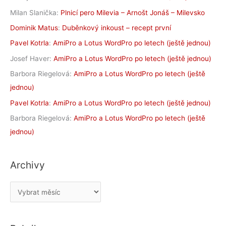
Milan Slanička
:
Plnicí pero Milevia – Arnošt Jonáš – Milevsko
Dominik Matus
:
Duběnkový inkoust – recept první
Pavel Kotrla
:
AmiPro a Lotus WordPro po letech (ještě jednou)
Josef Haver
:
AmiPro a Lotus WordPro po letech (ještě jednou)
Barbora Riegelová
:
AmiPro a Lotus WordPro po letech (ještě
jednou)
Pavel Kotrla
:
AmiPro a Lotus WordPro po letech (ještě jednou)
Barbora Riegelová
:
AmiPro a Lotus WordPro po letech (ještě
jednou)
Archivy
A
r
c