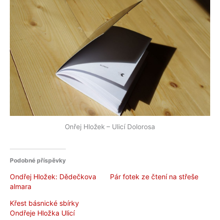
Onřej Hložek – Ulicí Dolorosa
Podobné příspěvky
Ondřej Hložek: Dědečkova
Pár fotek ze čtení na střeše
almara
Křest básnické sbírky
Ondřeje Hložka Ulicí