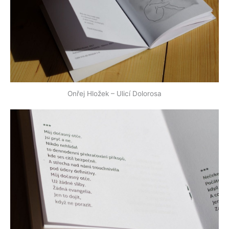
Onřej Hložek – Ulicí Dolorosa