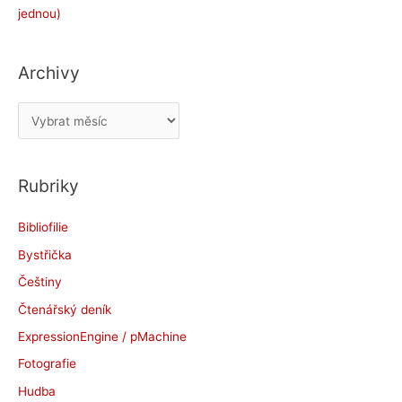
jednou)
Archivy
A
r
c
Rubriky
h
i
Bibliofilie
v
Bystřička
y
Češtiny
Čtenářský deník
ExpressionEngine / pMachine
Fotografie
Hudba