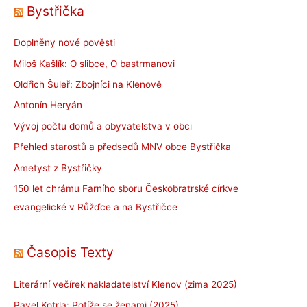
Bystřička
Doplněny nové pověsti
Miloš Kašlík: O slibce, O bastrmanovi
Oldřich Šuleř: Zbojníci na Klenově
Antonín Heryán
Vývoj počtu domů a obyvatelstva v obci
Přehled starostů a předsedů MNV obce Bystřička
Ametyst z Bystřičky
150 let chrámu Farního sboru Českobratrské církve
evangelické v Růžďce a na Bystřičce
Časopis Texty
Literární večírek nakladatelství Klenov (zima 2025)
Pavel Kotrla: Potíže se ženami (2025)