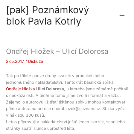
Přeskočit
[pak] Poznámkový
na
obsah
blok Pavla Kotrly
Ondřej Hložek – Ulicí Dolorosa
27.5.2017
/
Diskuze
Tak po tříleté pauze druhý svazek v produkci mého
jednomužného nakladatelství. Tentokrát básnická sbírka
Ondřeje Hložka
Ulicí Dolorosa
, u kterého jsme záměrně počítali
s neokázalostí. A úměrně tomu jsme zvolili i formát a vazbu.
Zájemci o autorovu již třetí tištěnou sbírku mohou kontaktovat
přímo autora na adrese ondrahlozek@seznam.cz. Sbírka vyšla
v nákladu 300 kusů.
Letos připravuji v nakladatelství ještě jeden svazek, snad jeho
stránky spatří slunce uprostřed léta.