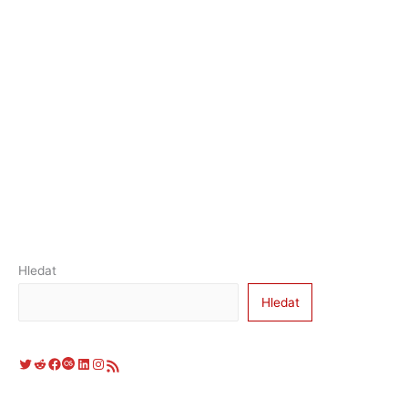
Hledat
Hledat
Twitter
Reddit
Facebook
Last.fm
LinkedIn
Instagram
RSS zdroj