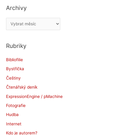
Archivy
A
r
c
Rubriky
h
i
Bibliofilie
v
Bystřička
y
Češtiny
Čtenářský deník
ExpressionEngine / pMachine
Fotografie
Hudba
Internet
Kdo je autorem?