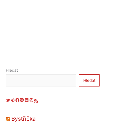
Hledat
Hledat
Twitter
Reddit
Facebook
Last.fm
LinkedIn
Instagram
RSS zdroj
Bystřička