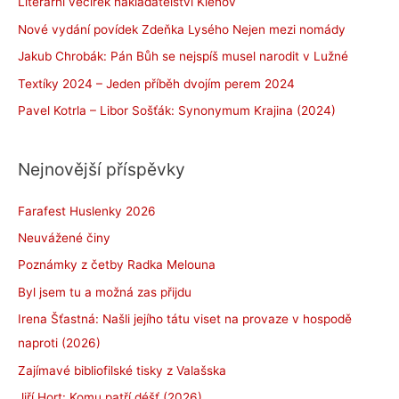
Literární večírek nakladatelství Klenov
Nové vydání povídek Zdeňka Lysého Nejen mezi nomády
Jakub Chrobák: Pán Bůh se nejspíš musel narodit v Lužné
Textíky 2024 – Jeden příběh dvojím perem 2024
Pavel Kotrla – Libor Sošťák: Synonymum Krajina (2024)
Nejnovější příspěvky
Farafest Huslenky 2026
Neuvážené činy
Poznámky z četby Radka Melouna
Byl jsem tu a možná zas přijdu
Irena Šťastná: Našli jejího tátu viset na provaze v hospodě
naproti (2026)
Zajímavé bibliofilské tisky z Valašska
Jiří Hort: Komu patří déšť (2026)