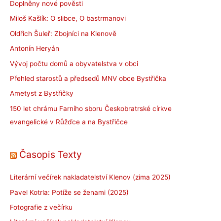
Doplněny nové pověsti
Miloš Kašlík: O slibce, O bastrmanovi
Oldřich Šuleř: Zbojníci na Klenově
Antonín Heryán
Vývoj počtu domů a obyvatelstva v obci
Přehled starostů a předsedů MNV obce Bystřička
Ametyst z Bystřičky
150 let chrámu Farního sboru Českobratrské církve
evangelické v Růžďce a na Bystřičce
Časopis Texty
Literární večírek nakladatelství Klenov (zima 2025)
Pavel Kotrla: Potíže se ženami (2025)
Fotografie z večírku