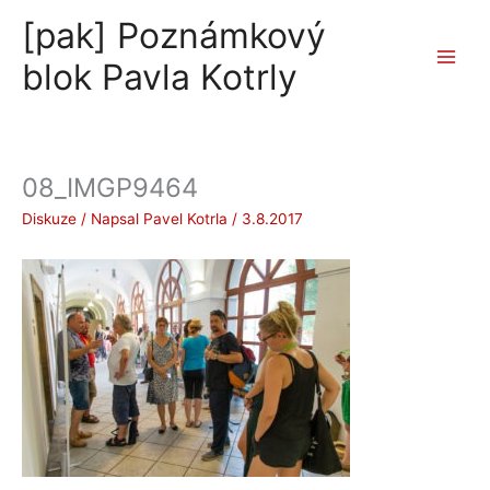
Přeskočit
[pak] Poznámkový
na
obsah
blok Pavla Kotrly
08_IMGP9464
Diskuze
/ Napsal
Pavel Kotrla
/
3.8.2017