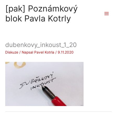
Přeskočit
[pak] Poznámkový
na
obsah
blok Pavla Kotrly
dubenkovy_inkoust_1_20
Diskuze
/ Napsal
Pavel Kotrla
/
9.11.2020