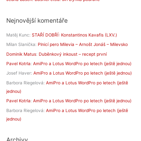
Nejnovější komentáře
Matěj Kunc
:
STAŘÍ DOBŘÍ: Konstantinos Kavafis (LXV.)
Milan Slanička
:
Plnicí pero Milevia – Arnošt Jonáš – Milevsko
Dominik Matus
:
Duběnkový inkoust – recept první
Pavel Kotrla
:
AmiPro a Lotus WordPro po letech (ještě jednou)
Josef Haver
:
AmiPro a Lotus WordPro po letech (ještě jednou)
Barbora Riegelová
:
AmiPro a Lotus WordPro po letech (ještě
jednou)
Pavel Kotrla
:
AmiPro a Lotus WordPro po letech (ještě jednou)
Barbora Riegelová
:
AmiPro a Lotus WordPro po letech (ještě
jednou)
Archivy