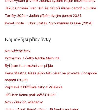
Nové vydání povídek Zdeňka Lysého Nejen mezi nomády
Jakub Chrobák: Pán Bůh se nejspíš musel narodit v Lužné
Textíky 2024 – Jeden příběh dvojím perem 2024
Pavel Kotrla – Libor Sošťák: Synonymum Krajina (2024)
Nejnovější příspěvky
Neuvážené činy
Poznámky z četby Radka Melouna
Byl jsem tu a možná zas přijdu
Irena Šťastná: Našli jejího tátu viset na provaze v hospodě
naproti (2026)
Zajímavé bibliofilské tisky z Valašska
Jiří Hort: Komu patří déšť (2026)
Nový dílek do skládačky
Jedna báseň. Básníci čtou: Jiří Dynka podruhé