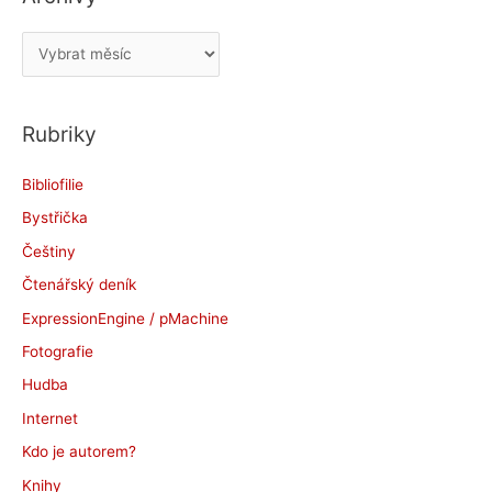
A
r
c
Rubriky
h
i
Bibliofilie
v
Bystřička
y
Češtiny
Čtenářský deník
ExpressionEngine / pMachine
Fotografie
Hudba
Internet
Kdo je autorem?
Knihy