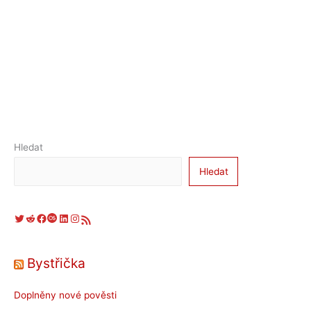
Hledat
Hledat
Twitter
Reddit
Facebook
Last.fm
LinkedIn
Instagram
RSS zdroj
Bystřička
Doplněny nové pověsti