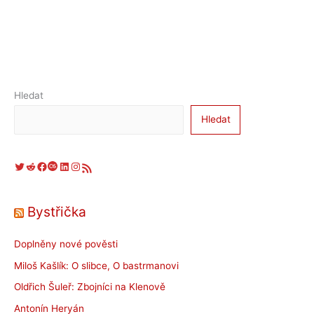
Hledat
Hledat
Twitter
Reddit
Facebook
Last.fm
LinkedIn
Instagram
RSS zdroj
Bystřička
Doplněny nové pověsti
Miloš Kašlík: O slibce, O bastrmanovi
Oldřich Šuleř: Zbojníci na Klenově
Antonín Heryán