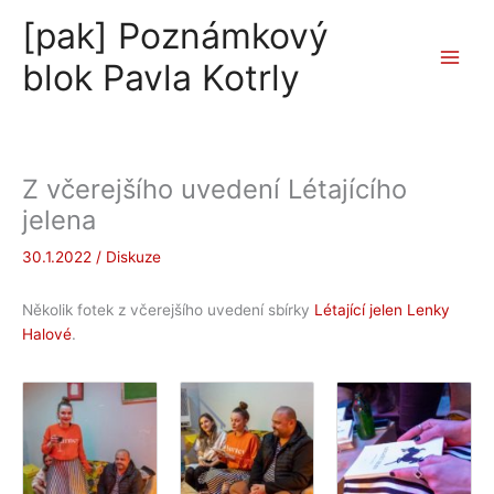
Přeskočit
[pak] Poznámkový
na
obsah
blok Pavla Kotrly
Z včerejšího uvedení Létajícího
jelena
30.1.2022
/
Diskuze
Několik fotek z včerejšího uvedení sbírky
Létající jelen Lenky
Halové
.