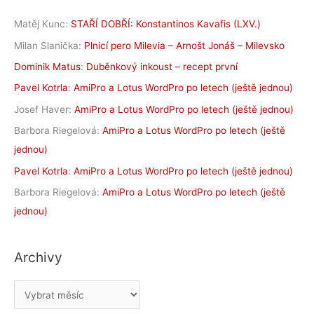
Matěj Kunc
:
STAŘÍ DOBŘÍ: Konstantinos Kavafis (LXV.)
Milan Slanička
:
Plnicí pero Milevia – Arnošt Jonáš – Milevsko
Dominik Matus
:
Duběnkový inkoust – recept první
Pavel Kotrla
:
AmiPro a Lotus WordPro po letech (ještě jednou)
Josef Haver
:
AmiPro a Lotus WordPro po letech (ještě jednou)
Barbora Riegelová
:
AmiPro a Lotus WordPro po letech (ještě
jednou)
Pavel Kotrla
:
AmiPro a Lotus WordPro po letech (ještě jednou)
Barbora Riegelová
:
AmiPro a Lotus WordPro po letech (ještě
jednou)
Archivy
A
r