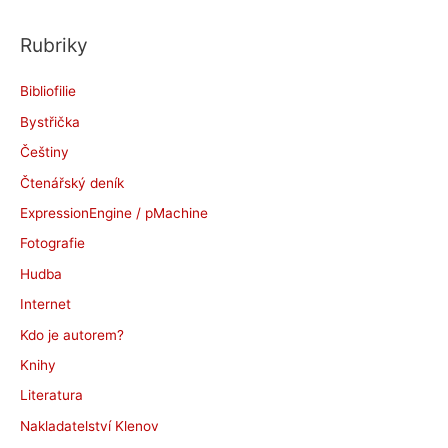
c
Rubriky
h
i
Bibliofilie
v
Bystřička
y
Češtiny
Čtenářský deník
ExpressionEngine / pMachine
Fotografie
Hudba
Internet
Kdo je autorem?
Knihy
Literatura
Nakladatelství Klenov