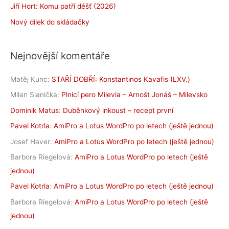
Jiří Hort: Komu patří déšť (2026)
Nový dílek do skládačky
Nejnovější komentáře
Matěj Kunc
:
STAŘÍ DOBŘÍ: Konstantinos Kavafis (LXV.)
Milan Slanička
:
Plnicí pero Milevia – Arnošt Jonáš – Milevsko
Dominik Matus
:
Duběnkový inkoust – recept první
Pavel Kotrla
:
AmiPro a Lotus WordPro po letech (ještě jednou)
Josef Haver
:
AmiPro a Lotus WordPro po letech (ještě jednou)
Barbora Riegelová
:
AmiPro a Lotus WordPro po letech (ještě
jednou)
Pavel Kotrla
:
AmiPro a Lotus WordPro po letech (ještě jednou)
Barbora Riegelová
:
AmiPro a Lotus WordPro po letech (ještě
jednou)