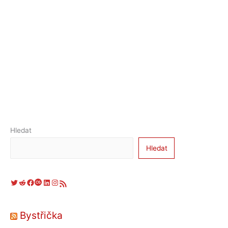
Hledat
Hledat
Twitter
Reddit
Facebook
Last.fm
LinkedIn
Instagram
RSS zdroj
Bystřička