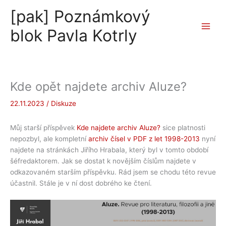
Přeskočit
[pak] Poznámkový
na
obsah
blok Pavla Kotrly
Kde opět najdete archiv Aluze?
22.11.2023
/
Diskuze
Můj starší příspěvek
Kde najdete archiv Aluze?
sice platnosti
nepozbyl, ale kompletní
archiv čísel v PDF z let 1998-2013
nyní
najdete na stránkách Jiřího Hrabala, který byl v tomto období
šéfredaktorem. Jak se dostat k novějším číslům najdete v
odkazovaném starším příspěvku. Rád jsem se chodu této revue
účastnil. Stále je v ní dost dobrého ke čtení.