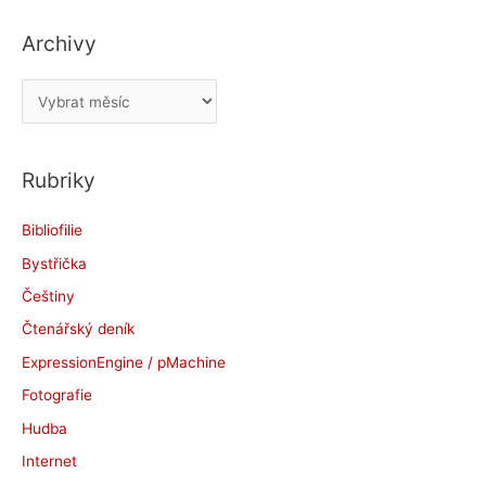
Archivy
A
r
c
Rubriky
h
i
Bibliofilie
v
Bystřička
y
Češtiny
Čtenářský deník
ExpressionEngine / pMachine
Fotografie
Hudba
Internet