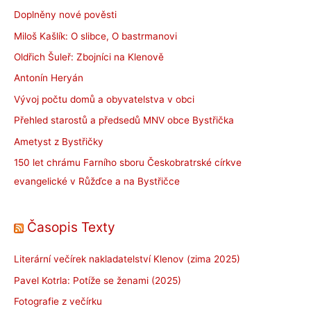
Doplněny nové pověsti
Miloš Kašlík: O slibce, O bastrmanovi
Oldřich Šuleř: Zbojníci na Klenově
Antonín Heryán
Vývoj počtu domů a obyvatelstva v obci
Přehled starostů a předsedů MNV obce Bystřička
Ametyst z Bystřičky
150 let chrámu Farního sboru Českobratrské církve
evangelické v Růžďce a na Bystřičce
Časopis Texty
Literární večírek nakladatelství Klenov (zima 2025)
Pavel Kotrla: Potíže se ženami (2025)
Fotografie z večírku