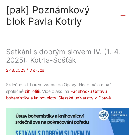
Přeskočit
[pak] Poznámkový
na
obsah
blok Pavla Kotrly
Setkání s dobrým slovem IV. (1. 4.
2025): Kotrla-Sošťák
27.3.2025
/
Diskuze
Srdečně s Liborem zveme do Opavy. Něco málo o naší
společné
bibliofilii
. Více o akci na
Facebooku Ústavu
bohemistiky a knihovnictví Slezské univerzity v Opavě
.