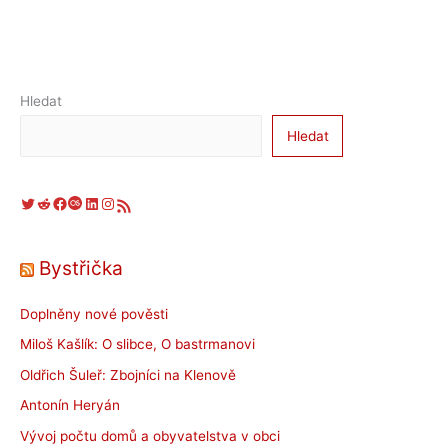
Hledat
Hledat
Twitter
Reddit
Facebook
Last.fm
LinkedIn
Instagram
RSS zdroj
Bystřička
Doplněny nové pověsti
Miloš Kašlík: O slibce, O bastrmanovi
Oldřich Šuleř: Zbojníci na Klenově
Antonín Heryán
Vývoj počtu domů a obyvatelstva v obci