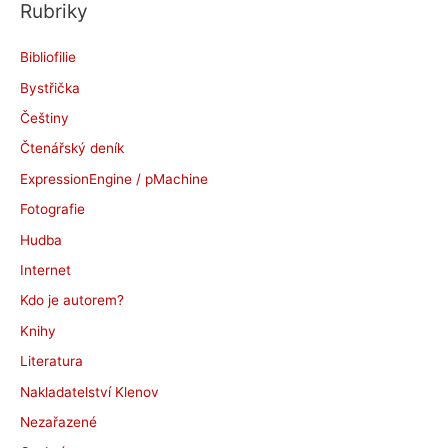
Rubriky
h
i
Bibliofilie
v
Bystřička
y
Češtiny
Čtenářský deník
ExpressionEngine / pMachine
Fotografie
Hudba
Internet
Kdo je autorem?
Knihy
Literatura
Nakladatelství Klenov
Nezařazené