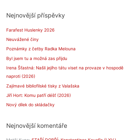
Nejnovější příspěvky
Farafest Huslenky 2026
Neuvážené činy
Poznámky z četby Radka Melouna
Byl jsem tu a možná zas přijdu
Irena Šťastná: Našli jejího tátu viset na provaze v hospodě
naproti (2026)
Zajímavé bibliofilské tisky z Valašska
Jiří Hort: Komu patří déšť (2026)
Nový dílek do skládačky
Nejnovější komentáře
Matěj Kunc
:
STAŘÍ DOBŘÍ: Konstantinos Kavafis (LXV.)