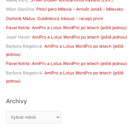
Milan Slanička
:
Plnicí pero Milevia – Arnošt Jonáš – Milevsko
Dominik Matus
:
Duběnkový inkoust – recept první
Pavel Kotrla
:
AmiPro a Lotus WordPro po letech (ještě jednou)
Josef Haver
:
AmiPro a Lotus WordPro po letech (ještě jednou)
Barbora Riegelová
:
AmiPro a Lotus WordPro po letech (ještě
jednou)
Pavel Kotrla
:
AmiPro a Lotus WordPro po letech (ještě jednou)
Barbora Riegelová
:
AmiPro a Lotus WordPro po letech (ještě
jednou)
Archivy
A
r
c