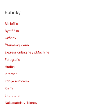
c
Rubriky
h
i
Bibliofilie
v
Bystřička
y
Češtiny
Čtenářský deník
ExpressionEngine / pMachine
Fotografie
Hudba
Internet
Kdo je autorem?
Knihy
Literatura
Nakladatelství Klenov