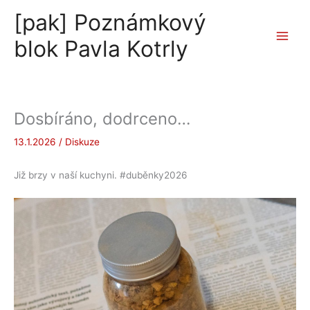
Přeskočit
[pak] Poznámkový
na
obsah
blok Pavla Kotrly
Dosbíráno, dodrceno…
13.1.2026
/
Diskuze
Již brzy v naší kuchyni. #duběnky2026