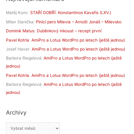
Matěj Kunc
:
STAŘÍ DOBŘÍ: Konstantinos Kavafis (LXV.)
Milan Slanička
:
Plnicí pero Milevia – Arnošt Jonáš – Milevsko
Dominik Matus
:
Duběnkový inkoust – recept první
Pavel Kotrla
:
AmiPro a Lotus WordPro po letech (ještě jednou)
Josef Haver
:
AmiPro a Lotus WordPro po letech (ještě jednou)
Barbora Riegelová
:
AmiPro a Lotus WordPro po letech (ještě
jednou)
Pavel Kotrla
:
AmiPro a Lotus WordPro po letech (ještě jednou)
Barbora Riegelová
:
AmiPro a Lotus WordPro po letech (ještě
jednou)
Archivy
A
r