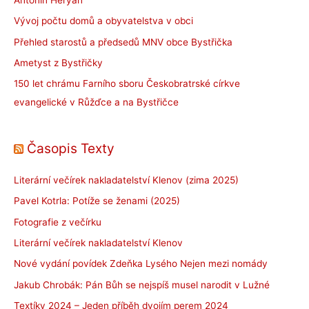
Vývoj počtu domů a obyvatelstva v obci
Přehled starostů a předsedů MNV obce Bystřička
Ametyst z Bystřičky
150 let chrámu Farního sboru Českobratrské církve
evangelické v Růžďce a na Bystřičce
Časopis Texty
Literární večírek nakladatelství Klenov (zima 2025)
Pavel Kotrla: Potíže se ženami (2025)
Fotografie z večírku
Literární večírek nakladatelství Klenov
Nové vydání povídek Zdeňka Lysého Nejen mezi nomády
Jakub Chrobák: Pán Bůh se nejspíš musel narodit v Lužné
Textíky 2024 – Jeden příběh dvojím perem 2024