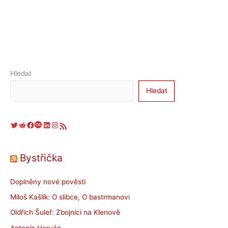
Hledat
Hledat
Twitter
Reddit
Facebook
Last.fm
LinkedIn
Instagram
RSS zdroj
Bystřička
Doplněny nové pověsti
Miloš Kašlík: O slibce, O bastrmanovi
Oldřich Šuleř: Zbojníci na Klenově
Antonín Heryán