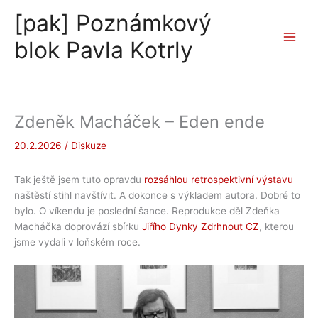
Přeskočit
[pak] Poznámkový
na
obsah
blok Pavla Kotrly
Zdeněk Macháček – Eden ende
20.2.2026
/
Diskuze
Tak ještě jsem tuto opravdu
rozsáhlou retrospektivní výstavu
naštěstí stihl navštívit. A dokonce s výkladem autora. Dobré to
bylo. O víkendu je poslední šance. Reprodukce děl Zdeňka
Macháčka doprovází sbírku
Jiřího Dynky Zdrhnout CZ
, kterou
jsme vydali v loňském roce.