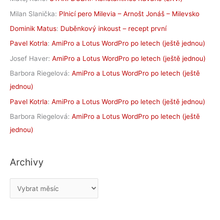
Milan Slanička
:
Plnicí pero Milevia – Arnošt Jonáš – Milevsko
Dominik Matus
:
Duběnkový inkoust – recept první
Pavel Kotrla
:
AmiPro a Lotus WordPro po letech (ještě jednou)
Josef Haver
:
AmiPro a Lotus WordPro po letech (ještě jednou)
Barbora Riegelová
:
AmiPro a Lotus WordPro po letech (ještě
jednou)
Pavel Kotrla
:
AmiPro a Lotus WordPro po letech (ještě jednou)
Barbora Riegelová
:
AmiPro a Lotus WordPro po letech (ještě
jednou)
Archivy
A
r
c