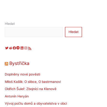
Hledat
Hledat
Twitter
Reddit
Facebook
Last.fm
LinkedIn
Instagram
RSS zdroj
Bystřička
Doplněny nové pověsti
Miloš Kašlík: O slibce, O bastrmanovi
Oldřich Šuleř: Zbojníci na Klenově
Antonín Heryán
Vývoj počtu domů a obyvatelstva v obci