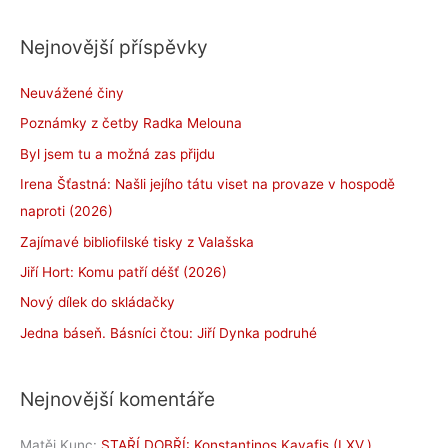
Nejnovější příspěvky
Neuvážené činy
Poznámky z četby Radka Melouna
Byl jsem tu a možná zas přijdu
Irena Šťastná: Našli jejího tátu viset na provaze v hospodě
naproti (2026)
Zajímavé bibliofilské tisky z Valašska
Jiří Hort: Komu patří déšť (2026)
Nový dílek do skládačky
Jedna báseň. Básníci čtou: Jiří Dynka podruhé
Nejnovější komentáře
Matěj Kunc
:
STAŘÍ DOBŘÍ: Konstantinos Kavafis (LXV.)