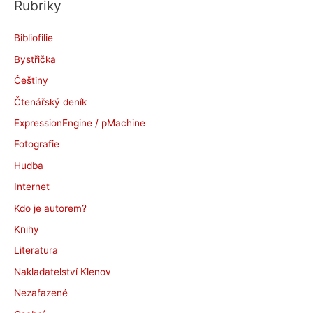
Rubriky
h
i
Bibliofilie
v
Bystřička
y
Češtiny
Čtenářský deník
ExpressionEngine / pMachine
Fotografie
Hudba
Internet
Kdo je autorem?
Knihy
Literatura
Nakladatelství Klenov
Nezařazené