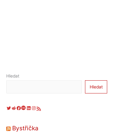
Hledat
Hledat
Twitter
Reddit
Facebook
Last.fm
LinkedIn
Instagram
RSS zdroj
Bystřička