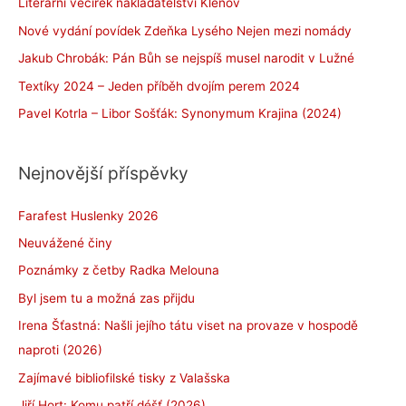
Literární večírek nakladatelství Klenov
Nové vydání povídek Zdeňka Lysého Nejen mezi nomády
Jakub Chrobák: Pán Bůh se nejspíš musel narodit v Lužné
Textíky 2024 – Jeden příběh dvojím perem 2024
Pavel Kotrla – Libor Sošťák: Synonymum Krajina (2024)
Nejnovější příspěvky
Farafest Huslenky 2026
Neuvážené činy
Poznámky z četby Radka Melouna
Byl jsem tu a možná zas přijdu
Irena Šťastná: Našli jejího tátu viset na provaze v hospodě
naproti (2026)
Zajímavé bibliofilské tisky z Valašska
Jiří Hort: Komu patří déšť (2026)