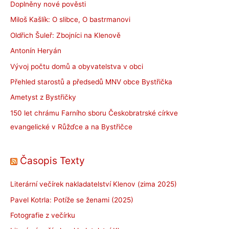
Doplněny nové pověsti
Miloš Kašlík: O slibce, O bastrmanovi
Oldřich Šuleř: Zbojníci na Klenově
Antonín Heryán
Vývoj počtu domů a obyvatelstva v obci
Přehled starostů a předsedů MNV obce Bystřička
Ametyst z Bystřičky
150 let chrámu Farního sboru Českobratrské církve
evangelické v Růžďce a na Bystřičce
Časopis Texty
Literární večírek nakladatelství Klenov (zima 2025)
Pavel Kotrla: Potíže se ženami (2025)
Fotografie z večírku