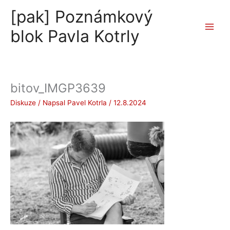
Přeskočit
[pak] Poznámkový
na
obsah
blok Pavla Kotrly
bitov_IMGP3639
Diskuze
/ Napsal
Pavel Kotrla
/
12.8.2024