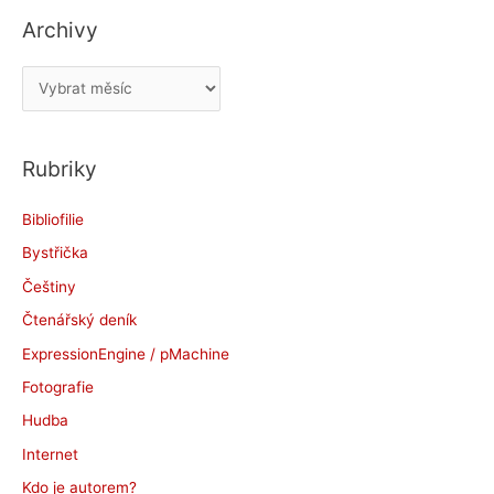
Archivy
A
r
c
Rubriky
h
i
Bibliofilie
v
Bystřička
y
Češtiny
Čtenářský deník
ExpressionEngine / pMachine
Fotografie
Hudba
Internet
Kdo je autorem?