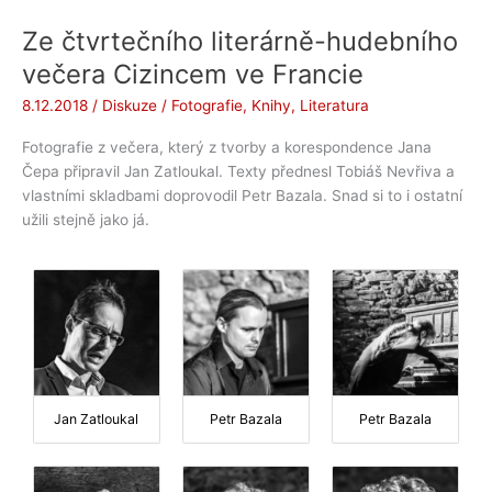
Ze čtvrtečního literárně-hudebního
večera Cizincem ve Francie
8.12.2018
/
Diskuze
/
Fotografie
,
Knihy
,
Literatura
Fotografie z večera, který z tvorby a korespondence Jana
Čepa připravil Jan Zatloukal. Texty přednesl Tobiáš Nevřiva a
vlastními skladbami doprovodil Petr Bazala. Snad si to i ostatní
užili stejně jako já.
Jan Zatloukal
Petr Bazala
Petr Bazala