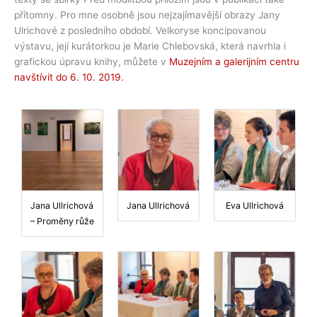
přítomny. Pro mne osobně jsou nejzajímavější obrazy Jany
Ulrichové z posledního období. Velkoryse koncipovanou
výstavu, její kurátorkou je Marie Chlebovská, která navrhla i
grafickou úpravu knihy, můžete v
Muzejním a galerijním centru
navštívit do 6. 10. 2019.
Jana Ullrichová
Jana Ullrichová
Eva Ullrichová
– Proměny růže