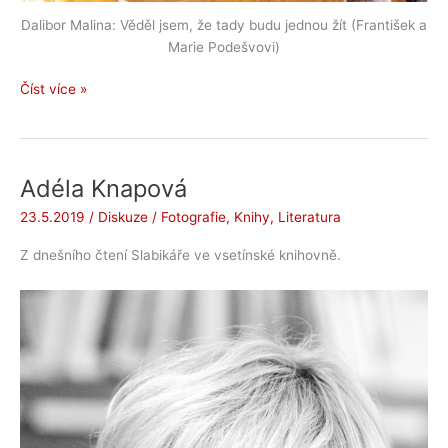
Dalibor Malina: Věděl jsem, že tady budu jednou žít (František a
Marie Podešvovi)
Osahávání
Číst více »
Adéla Knapová
23.5.2019
/
Diskuze
/
Fotografie
,
Knihy
,
Literatura
Z dnešního čtení Slabikáře ve vsetínské knihovně.