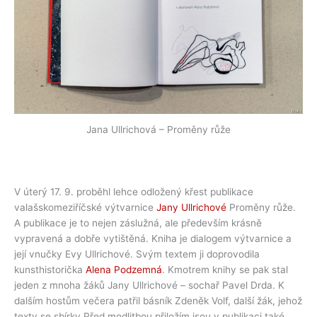
Jana Ullrichová – Proměny růže
V úterý 17. 9. proběhl lehce odložený křest publikace
valašskomeziříčské výtvarnice
Jany Ullrichové
Proměny růže.
A publikace je to nejen záslužná, ale především krásně
vypravená a dobře vytištěná. Kniha je dialogem výtvarnice a
její vnučky Evy Ullrichové. Svým textem ji doprovodila
kunsthistorička
Alena Podzemná
. Kmotrem knihy se pak stal
jeden z mnoha žáků Jany Ullrichové – sochař Pavel Drda. K
dalším hostům večera patřil básník Zdeněk Volf, další žák, jehož
texty se sbírky Před modlitbou přiložím jsou v publikaci také