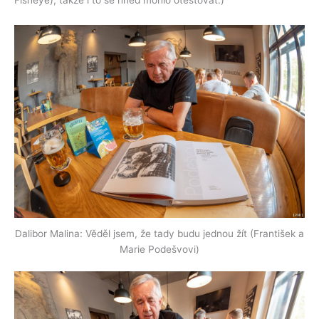
Dalibor Malina: Věděl jsem, že tady budu jednou žít (František a
Marie Podešvovi)