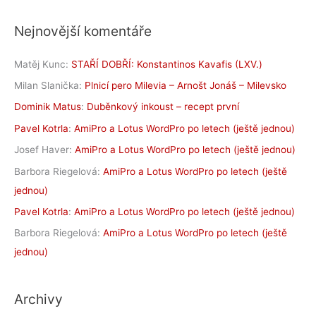
Nejnovější komentáře
Matěj Kunc
:
STAŘÍ DOBŘÍ: Konstantinos Kavafis (LXV.)
Milan Slanička
:
Plnicí pero Milevia – Arnošt Jonáš – Milevsko
Dominik Matus
:
Duběnkový inkoust – recept první
Pavel Kotrla
:
AmiPro a Lotus WordPro po letech (ještě jednou)
Josef Haver
:
AmiPro a Lotus WordPro po letech (ještě jednou)
Barbora Riegelová
:
AmiPro a Lotus WordPro po letech (ještě
jednou)
Pavel Kotrla
:
AmiPro a Lotus WordPro po letech (ještě jednou)
Barbora Riegelová
:
AmiPro a Lotus WordPro po letech (ještě
jednou)
Archivy