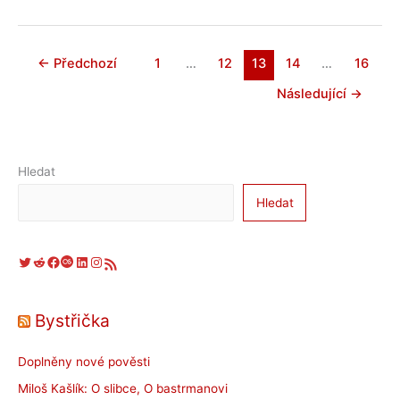
literárně-
hudebního
večera
←
Předchozí
1
…
12
13
14
…
16
Cizincem
Následující
→
ve
Francie
Hledat
Hledat
Twitter
Reddit
Facebook
Last.fm
LinkedIn
Instagram
RSS zdroj
Bystřička
Doplněny nové pověsti
Miloš Kašlík: O slibce, O bastrmanovi