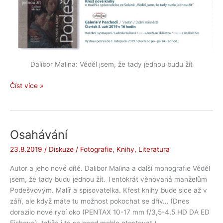
Dalibor Malina: Věděl jsem, že tady jednou budu žít
Dalibor
Číst více »
Malina:
Věděl
jsem,
že
Osahávání
tady
23.8.2019
/
Diskuze
/
Fotografie
,
Knihy
,
Literatura
jednou
budu
Autor a jeho nové dítě. Dalibor Malina a další monografie Věděl
žít
jsem, že tady budu jednou žít. Tentokrát věnovaná manželům
Podešvovým. Malíř a spisovatelka. Křest knihy bude sice až v
září, ale když máte tu možnost pokochat se dřív… (Dnes
dorazilo nové rybí oko (PENTAX 10-17 mm f/3,5-4,5 HD DA ED
Fisheye), takže i to se hned mohlo otestovat.)