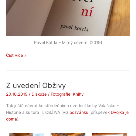
Pavel Kotrla – Mírný severní (2019)
Mírný
Číst více »
severní
Z uvedení Obživy
20.10.2019
/
Diskuze
/
Fotografie
,
Knihy
Tak ještě návrat ke středečnímu uvedení knihy Valašsko –
Historie a kultura II. OBŽIVA (viz
pozvánku
, příspěvek
Dvojka je
doma
).