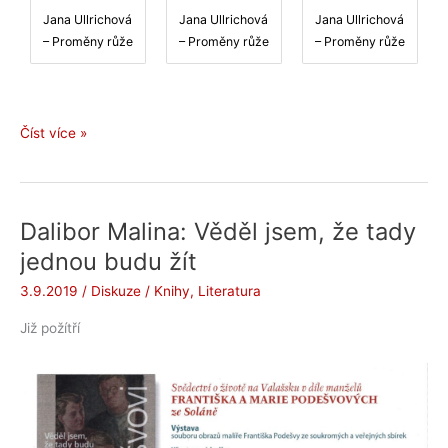
Jana Ullrichová
Jana Ullrichová
Jana Ullrichová
– Proměny růže
– Proměny růže
– Proměny růže
Jana
Číst více »
Ullrichová
–
Proměny
růže
Dalibor Malina: Věděl jsem, že tady
jednou budu žít
3.9.2019
/
Diskuze
/
Knihy
,
Literatura
Již požítří