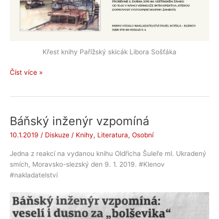
Křest knihy Pařížský skicák Libora Sošťáka
Pozvánka
Číst více »
na
křest
knihy
Pařížský
Báňský inženýr vzpomíná
skicák
10.1.2019
/
Diskuze
/
Knihy
,
Literatura
,
Osobní
Libora
Sošťáka
Jedna z reakcí na vydanou knihu Oldřicha Šuleře ml. Ukradený
smích, Moravsko-slezský den 9. 1. 2019. #Klenov
#nakladatelství