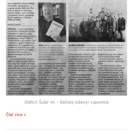
Oldřich Šuleř ml. – Báňský inženýr vzpomíná
Báňský
Číst více »
inženýr
vzpomíná