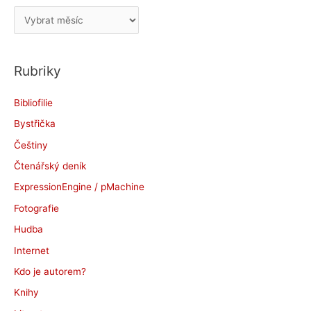
A
r
c
Rubriky
h
i
Bibliofilie
v
Bystřička
y
Češtiny
Čtenářský deník
ExpressionEngine / pMachine
Fotografie
Hudba
Internet
Kdo je autorem?
Knihy