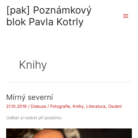
Přeskočit
[pak] Poznámkový
na
obsah
blok Pavla Kotrly
Knihy
Mírný severní
21.10.2019
/
Diskuze
/
Fotografie
,
Knihy
,
Literatura
,
Osobní
Udělat si radost při podzimu.