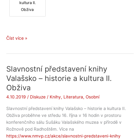
kultura II.
Obživa
Z
Číst více »
uvedení
Obživy
Slavnostní představení knihy
Valašsko – historie a kultura II.
Obživa
4.10.2019
/
Diskuze
/
Knihy
,
Literatura
,
Osobní
Slavnostní představení knihy Valašsko – historie a kultura II.
Obživa proběhne ve středu 16. října v 16 hodin v prostoru
konferenčního sálu Sušáku Valašského muzea v přírodě v
Rožnově pod Radhoštěm. Více na
https://www.nmvp.cz/akce/slavnostni-predstaveni-knihy