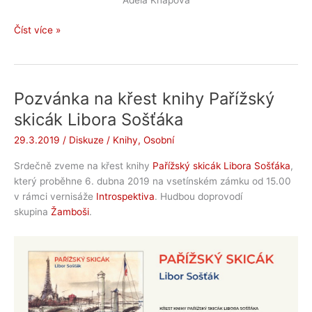
Adéla Knapová
Adéla
Číst více »
Knapová
Pozvánka na křest knihy Pařížský
skicák Libora Sošťáka
29.3.2019
/
Diskuze
/
Knihy
,
Osobní
Srdečně zveme na křest knihy
Pařížský skicák Libora Sošťáka
,
který proběhne 6. dubna 2019 na vsetínském zámku od 15.00
v rámci vernisáže
Introspektiva
. Hudbou doprovodí
skupina
Žamboši
.