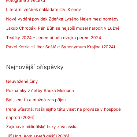
Fotografie z večírku
Literární večírek nakladatelství Klenov
Nové vydání povídek Zdeňka Lysého Nejen mezi nomády
Jakub Chrobák: Pán Bůh se nejspíš musel narodit v Lužné
Textíky 2024 – Jeden příběh dvojím perem 2024
Pavel Kotrla – Libor Sošťák: Synonymum Krajina (2024)
Nejnovější příspěvky
Neuvážené činy
Poznámky z četby Radka Melouna
Byl jsem tu a možná zas přijdu
Irena Šťastná: Našli jejího tátu viset na provaze v hospodě
naproti (2026)
Zajímavé bibliofilské tisky z Valašska
Jiří Hort: Komu patří déšť (2026)