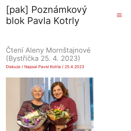
Přeskočit
[pak] Poznámkový
na
obsah
blok Pavla Kotrly
Čtení Aleny Mornštajnové
(Bystřička 25. 4. 2023)
Diskuze
/ Napsal
Pavel Kotrla
/
25.4.2023