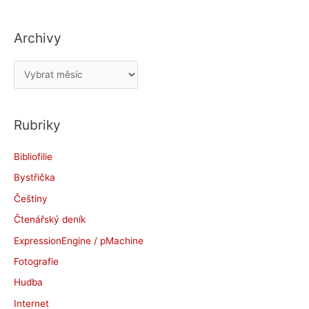
Archivy
A
r
c
Rubriky
h
i
Bibliofilie
v
Bystřička
y
Češtiny
Čtenářský deník
ExpressionEngine / pMachine
Fotografie
Hudba
Internet