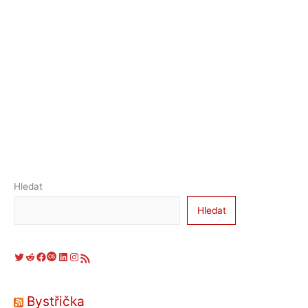
Hledat
Hledat
Twitter
Reddit
Facebook
Last.fm
LinkedIn
Instagram
RSS zdroj
Bystřička