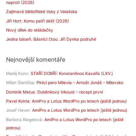
naproti (2026)
Zajímavé bibliofilské tisky z Valašska
Jiří Hort: Komu patří déšť (2026)
Nový dílek do skládačky
Jedna báseň. Básníci čtou: Jiří Dynka podruhé
Nejnovější komentáře
Matěj Kunc
:
STAŘÍ DOBŘÍ: Konstantinos Kavafis (LXV.)
Milan Slanička
:
Plnicí pero Milevia – Arnošt Jonáš – Milevsko
Dominik Matus
:
Duběnkový inkoust – recept první
Pavel Kotrla
:
AmiPro a Lotus WordPro po letech (ještě jednou)
Josef Haver
:
AmiPro a Lotus WordPro po letech (ještě jednou)
Barbora Riegelová
:
AmiPro a Lotus WordPro po letech (ještě
jednou)