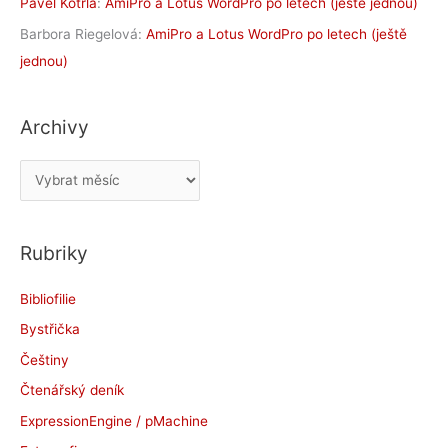
Pavel Kotrla
:
AmiPro a Lotus WordPro po letech (ještě jednou)
Barbora Riegelová
:
AmiPro a Lotus WordPro po letech (ještě
jednou)
Archivy
A
r
c
Rubriky
h
i
Bibliofilie
v
Bystřička
y
Češtiny
Čtenářský deník
ExpressionEngine / pMachine