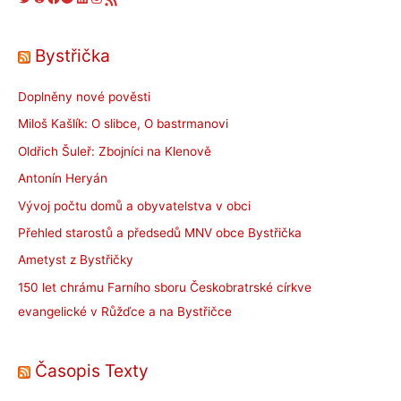
Bystřička
Doplněny nové pověsti
Miloš Kašlík: O slibce, O bastrmanovi
Oldřich Šuleř: Zbojníci na Klenově
Antonín Heryán
Vývoj počtu domů a obyvatelstva v obci
Přehled starostů a předsedů MNV obce Bystřička
Ametyst z Bystřičky
150 let chrámu Farního sboru Českobratrské církve
evangelické v Růžďce a na Bystřičce
Časopis Texty