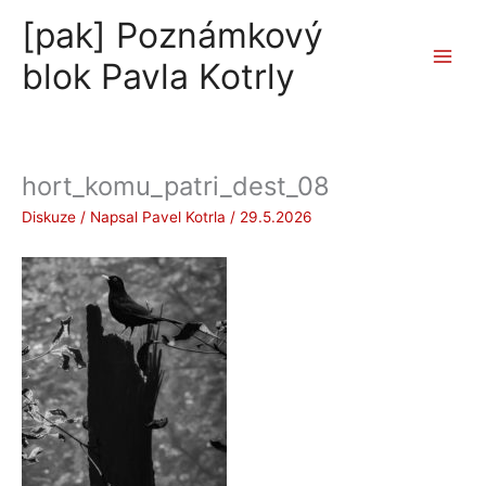
Přeskočit
[pak] Poznámkový
na
obsah
blok Pavla Kotrly
hort_komu_patri_dest_08
Diskuze
/ Napsal
Pavel Kotrla
/
29.5.2026