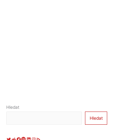
Hledat
Hledat
Twitter
Reddit
Facebook
Last.fm
LinkedIn
Instagram
RSS zdroj