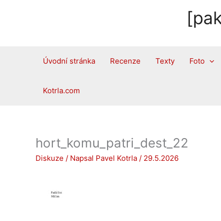
Přeskočit
[pak
na
obsah
Úvodní stránka
Recenze
Texty
Foto
Kotrla.com
hort_komu_patri_dest_22
Diskuze
/ Napsal
Pavel Kotrla
/
29.5.2026