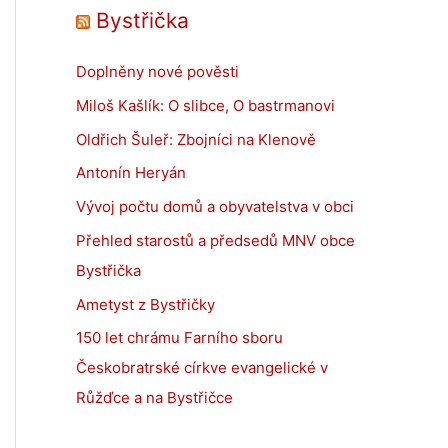
Bystřička
Doplněny nové pověsti
Miloš Kašlík: O slibce, O bastrmanovi
Oldřich Šuleř: Zbojníci na Klenově
Antonín Heryán
Vývoj počtu domů a obyvatelstva v obci
Přehled starostů a předsedů MNV obce
Bystřička
Ametyst z Bystřičky
150 let chrámu Farního sboru
Českobratrské církve evangelické v
Růžďce a na Bystřičce