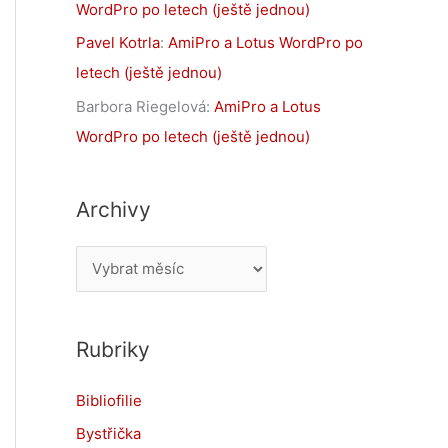
WordPro po letech (ještě jednou)
Pavel Kotrla
:
AmiPro a Lotus WordPro po
letech (ještě jednou)
Barbora Riegelová
:
AmiPro a Lotus
WordPro po letech (ještě jednou)
Archivy
A
r
c
Rubriky
h
i
Bibliofilie
v
Bystřička
y