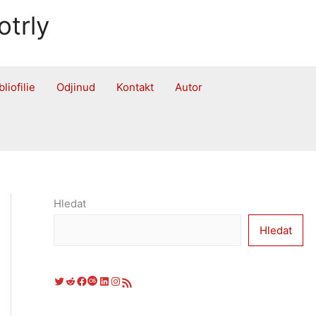
otrly
bliofilie
Odjinud
Kontakt
Autor
Hledat
Hledat
Twitter
Reddit
Facebook
Last.fm
LinkedIn
Instagram
RSS zdroj