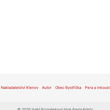
Nakladatelství Klenov
Autor
Obec Bystřička
Pera a inkoust
© 2026 [pak] Poznámkový blok Pavla Kotrly