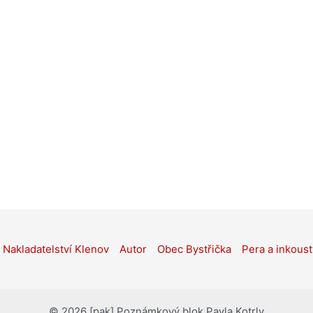
Nakladatelství Klenov
Autor
Obec Bystřička
Pera a inkoust
© 2026 [pak] Poznámkový blok Pavla Kotrly