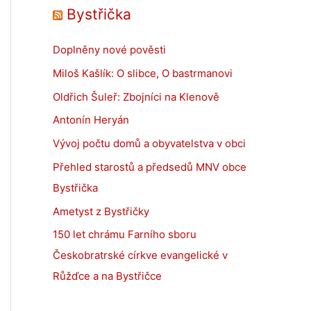
Bystřička
Doplněny nové pověsti
Miloš Kašlík: O slibce, O bastrmanovi
Oldřich Šuleř: Zbojníci na Klenově
Antonín Heryán
Vývoj počtu domů a obyvatelstva v obci
Přehled starostů a předsedů MNV obce
Bystřička
Ametyst z Bystřičky
150 let chrámu Farního sboru
Českobratrské církve evangelické v
Růžďce a na Bystřičce