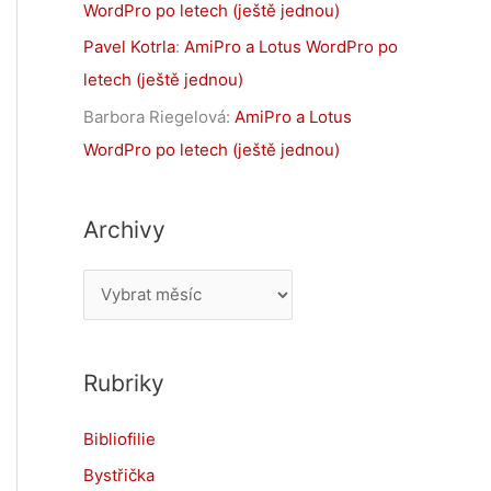
WordPro po letech (ještě jednou)
Pavel Kotrla
:
AmiPro a Lotus WordPro po
letech (ještě jednou)
Barbora Riegelová
:
AmiPro a Lotus
WordPro po letech (ještě jednou)
Archivy
A
r
c
Rubriky
h
i
Bibliofilie
v
Bystřička
y