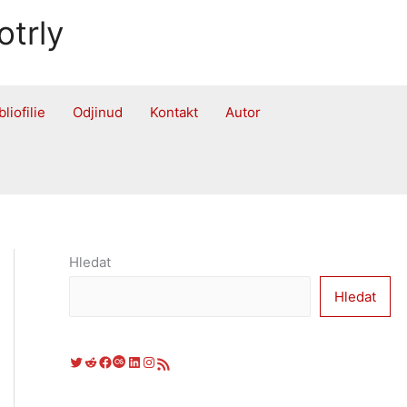
otrly
bliofilie
Odjinud
Kontakt
Autor
Hledat
Hledat
Twitter
Reddit
Facebook
Last.fm
LinkedIn
Instagram
RSS zdroj