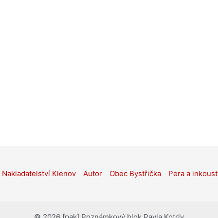
Nakladatelství Klenov
Autor
Obec Bystřička
Pera a inkoust
© 2026 [pak] Poznámkový blok Pavla Kotrly