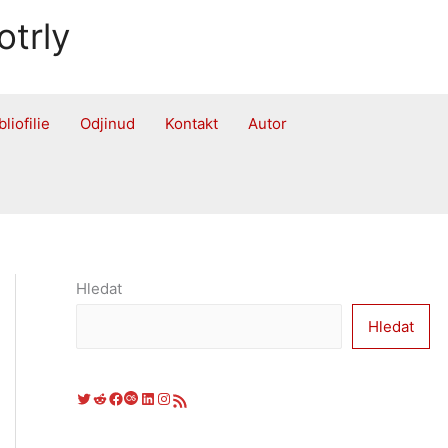
otrly
bliofilie
Odjinud
Kontakt
Autor
Hledat
Hledat
Twitter
Reddit
Facebook
Last.fm
LinkedIn
Instagram
RSS zdroj