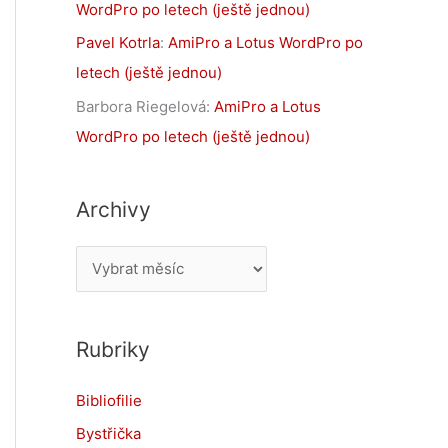
WordPro po letech (ještě jednou)
Pavel Kotrla
:
AmiPro a Lotus WordPro po
letech (ještě jednou)
Barbora Riegelová
:
AmiPro a Lotus
WordPro po letech (ještě jednou)
Archivy
A
r
c
Rubriky
h
i
Bibliofilie
v
Bystřička
y