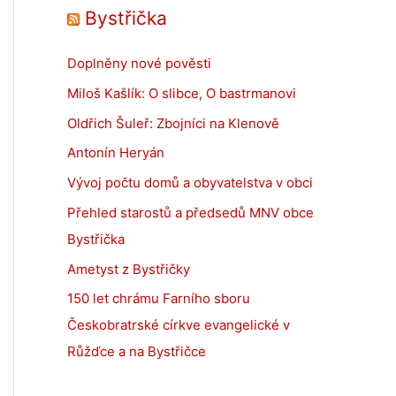
Bystřička
Doplněny nové pověsti
Miloš Kašlík: O slibce, O bastrmanovi
Oldřich Šuleř: Zbojníci na Klenově
Antonín Heryán
Vývoj počtu domů a obyvatelstva v obci
Přehled starostů a předsedů MNV obce
Bystřička
Ametyst z Bystřičky
150 let chrámu Farního sboru
Českobratrské církve evangelické v
Růžďce a na Bystřičce