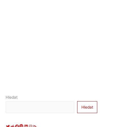
Hledat
Hledat
Twitter
Reddit
Facebook
Last.fm
LinkedIn
Instagram
RSS zdroj