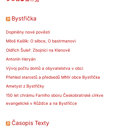
Bystřička
Doplněny nové pověsti
Miloš Kašlík: O slibce, O bastrmanovi
Oldřich Šuleř: Zbojníci na Klenově
Antonín Heryán
Vývoj počtu domů a obyvatelstva v obci
Přehled starostů a předsedů MNV obce Bystřička
Ametyst z Bystřičky
150 let chrámu Farního sboru Českobratrské církve
evangelické v Růžďce a na Bystřičce
Časopis Texty