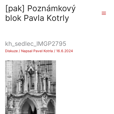
Přeskočit
[pak] Poznámkový
na
obsah
blok Pavla Kotrly
kh_sedlec_IMGP2795
Diskuze
/ Napsal
Pavel Kotrla
/
16.6.2024