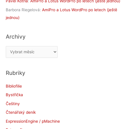
Pavel Kotrla
:
AmiPro a Lotus WordPro po letech (ještě jednou)
Barbora Riegelová
:
AmiPro a Lotus WordPro po letech (ještě
jednou)
Archivy
A
r
c
Rubriky
h
i
Bibliofilie
v
Bystřička
y
Češtiny
Čtenářský deník
ExpressionEngine / pMachine