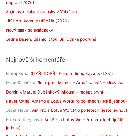
naproti (2026)
Zajímavé bibliofilské tisky z Valašska
Jiří Hort: Komu patří déšť (2026)
Nový dílek do skládačky
Jedna báseň. Básníci čtou: Jiří Dynka podruhé
Nejnovější komentáře
Matěj Kunc
:
STAŘÍ DOBŘÍ: Konstantinos Kavafis (LXV.)
Milan Slanička
:
Plnicí pero Milevia – Arnošt Jonáš – Milevsko
Dominik Matus
:
Duběnkový inkoust – recept první
Pavel Kotrla
:
AmiPro a Lotus WordPro po letech (ještě jednou)
Josef Haver
:
AmiPro a Lotus WordPro po letech (ještě jednou)
Barbora Riegelová
:
AmiPro a Lotus WordPro po letech (ještě
jednou)