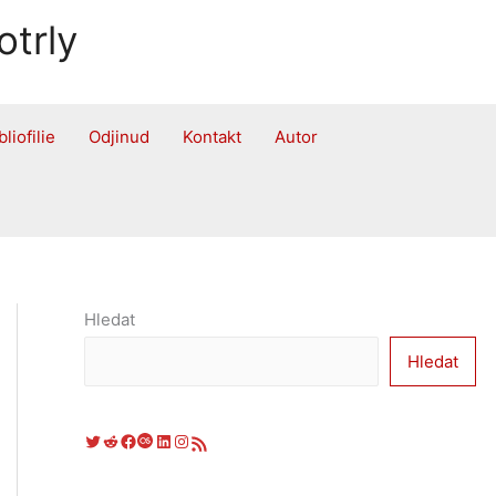
otrly
bliofilie
Odjinud
Kontakt
Autor
Hledat
Hledat
Twitter
Reddit
Facebook
Last.fm
LinkedIn
Instagram
RSS zdroj