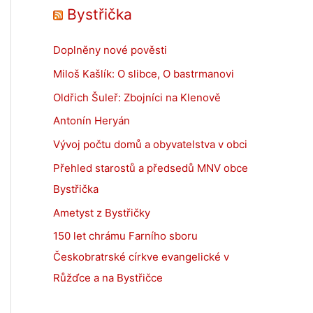
Bystřička
Doplněny nové pověsti
Miloš Kašlík: O slibce, O bastrmanovi
Oldřich Šuleř: Zbojníci na Klenově
Antonín Heryán
Vývoj počtu domů a obyvatelstva v obci
Přehled starostů a předsedů MNV obce
Bystřička
Ametyst z Bystřičky
150 let chrámu Farního sboru
Českobratrské církve evangelické v
Růžďce a na Bystřičce