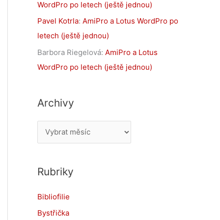
WordPro po letech (ještě jednou)
Pavel Kotrla
:
AmiPro a Lotus WordPro po
letech (ještě jednou)
Barbora Riegelová
:
AmiPro a Lotus
WordPro po letech (ještě jednou)
Archivy
A
r
c
Rubriky
h
i
Bibliofilie
v
Bystřička
y