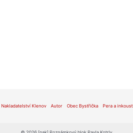
Nakladatelství Klenov
Autor
Obec Bystřička
Pera a inkoust
© 2026 [pak] Poznámkový blok Pavla Kotrly