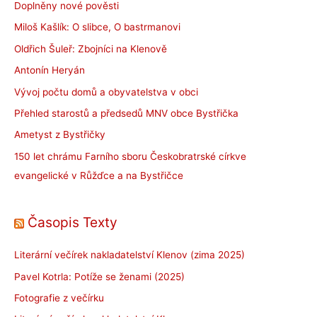
Doplněny nové pověsti
Miloš Kašlík: O slibce, O bastrmanovi
Oldřich Šuleř: Zbojníci na Klenově
Antonín Heryán
Vývoj počtu domů a obyvatelstva v obci
Přehled starostů a předsedů MNV obce Bystřička
Ametyst z Bystřičky
150 let chrámu Farního sboru Českobratrské církve
evangelické v Růžďce a na Bystřičce
Časopis Texty
Literární večírek nakladatelství Klenov (zima 2025)
Pavel Kotrla: Potíže se ženami (2025)
Fotografie z večírku