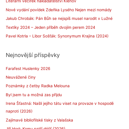
Literární večírek nakladatelství Klenov
Nové vydání povídek Zdeňka Lysého Nejen mezi nomády
Jakub Chrobák: Pán Bůh se nejspíš musel narodit v Lužné
Textíky 2024 – Jeden příběh dvojím perem 2024
Pavel Kotrla – Libor Sošťák: Synonymum Krajina (2024)
Nejnovější příspěvky
Farafest Huslenky 2026
Neuvážené činy
Poznámky z četby Radka Melouna
Byl jsem tu a možná zas přijdu
Irena Šťastná: Našli jejího tátu viset na provaze v hospodě
naproti (2026)
Zajímavé bibliofilské tisky z Valašska
Jiří Hort: Komu patří déšť (2026)