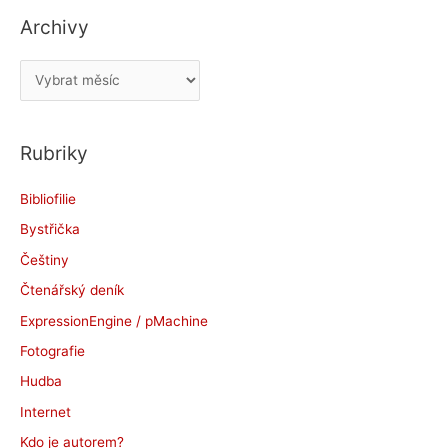
Archivy
A
r
c
Rubriky
h
i
Bibliofilie
v
Bystřička
y
Češtiny
Čtenářský deník
ExpressionEngine / pMachine
Fotografie
Hudba
Internet
Kdo je autorem?