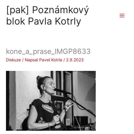
Přeskočit
[pak] Poznámkový
na
obsah
blok Pavla Kotrly
kone_a_prase_IMGP8633
Diskuze
/ Napsal
Pavel Kotrla
/
2.9.2023