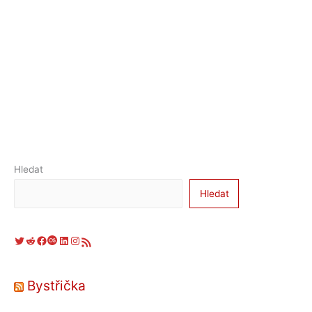
Hledat
Hledat
Twitter
Reddit
Facebook
Last.fm
LinkedIn
Instagram
RSS zdroj
Bystřička