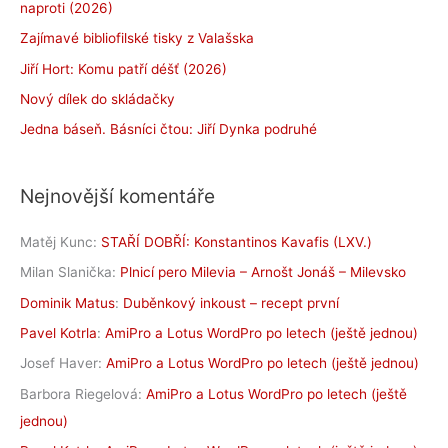
naproti (2026)
Zajímavé bibliofilské tisky z Valašska
Jiří Hort: Komu patří déšť (2026)
Nový dílek do skládačky
Jedna báseň. Básníci čtou: Jiří Dynka podruhé
Nejnovější komentáře
Matěj Kunc
:
STAŘÍ DOBŘÍ: Konstantinos Kavafis (LXV.)
Milan Slanička
:
Plnicí pero Milevia – Arnošt Jonáš – Milevsko
Dominik Matus
:
Duběnkový inkoust – recept první
Pavel Kotrla
:
AmiPro a Lotus WordPro po letech (ještě jednou)
Josef Haver
:
AmiPro a Lotus WordPro po letech (ještě jednou)
Barbora Riegelová
:
AmiPro a Lotus WordPro po letech (ještě
jednou)