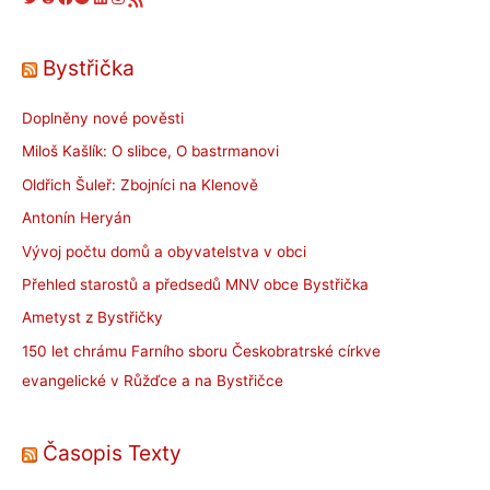
Bystřička
Doplněny nové pověsti
Miloš Kašlík: O slibce, O bastrmanovi
Oldřich Šuleř: Zbojníci na Klenově
Antonín Heryán
Vývoj počtu domů a obyvatelstva v obci
Přehled starostů a předsedů MNV obce Bystřička
Ametyst z Bystřičky
150 let chrámu Farního sboru Českobratrské církve
evangelické v Růžďce a na Bystřičce
Časopis Texty