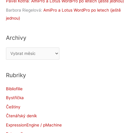
Pavel Kotrla
:
AmiPro a Lotus WordPro po letech (ještě jednou)
Barbora Riegelová
:
AmiPro a Lotus WordPro po letech (ještě
jednou)
Archivy
A
r
c
Rubriky
h
i
Bibliofilie
v
Bystřička
y
Češtiny
Čtenářský deník
ExpressionEngine / pMachine