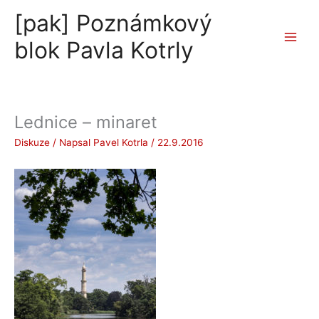
Přeskočit
[pak] Poznámkový
na
obsah
blok Pavla Kotrly
Lednice – minaret
Diskuze
/ Napsal
Pavel Kotrla
/
22.9.2016