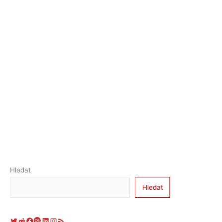
Hledat
Hledat
Twitter
Reddit
Facebook
Last.fm
LinkedIn
Instagram
RSS zdroj