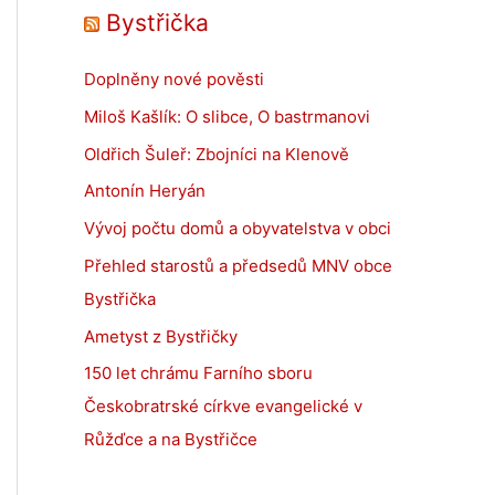
Bystřička
Doplněny nové pověsti
Miloš Kašlík: O slibce, O bastrmanovi
Oldřich Šuleř: Zbojníci na Klenově
Antonín Heryán
Vývoj počtu domů a obyvatelstva v obci
Přehled starostů a předsedů MNV obce
Bystřička
Ametyst z Bystřičky
150 let chrámu Farního sboru
Českobratrské církve evangelické v
Růžďce a na Bystřičce