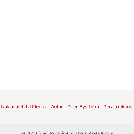
Nakladatelství Klenov
Autor
Obec Bystřička
Pera a inkoust
© 2026 [pak] Poznámkový blok Pavla Kotrly