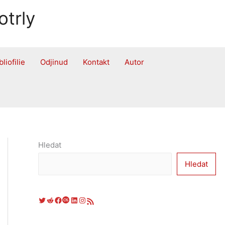
otrly
bliofilie
Odjinud
Kontakt
Autor
Hledat
Hledat
Twitter
Reddit
Facebook
Last.fm
LinkedIn
Instagram
RSS zdroj