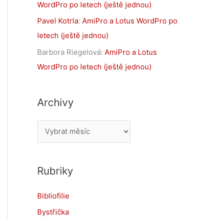
WordPro po letech (ještě jednou)
Pavel Kotrla
:
AmiPro a Lotus WordPro po
letech (ještě jednou)
Barbora Riegelová
:
AmiPro a Lotus
WordPro po letech (ještě jednou)
Archivy
A
r
c
Rubriky
h
i
Bibliofilie
v
Bystřička
y