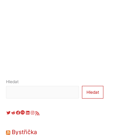
Hledat
Hledat
Twitter
Reddit
Facebook
Last.fm
LinkedIn
Instagram
RSS zdroj
Bystřička