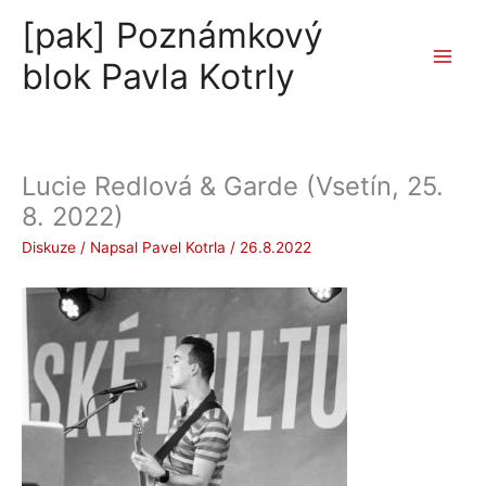
Přeskočit
[pak] Poznámkový
na
obsah
blok Pavla Kotrly
Lucie Redlová & Garde (Vsetín, 25.
8. 2022)
Diskuze
/ Napsal
Pavel Kotrla
/
26.8.2022