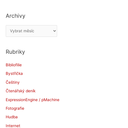
Archivy
A
r
c
Rubriky
h
i
Bibliofilie
v
Bystřička
y
Češtiny
Čtenářský deník
ExpressionEngine / pMachine
Fotografie
Hudba
Internet