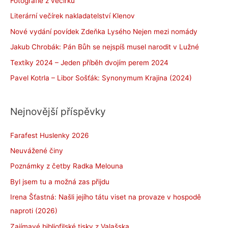
Fotografie z večírku
Literární večírek nakladatelství Klenov
Nové vydání povídek Zdeňka Lysého Nejen mezi nomády
Jakub Chrobák: Pán Bůh se nejspíš musel narodit v Lužné
Textíky 2024 – Jeden příběh dvojím perem 2024
Pavel Kotrla – Libor Sošťák: Synonymum Krajina (2024)
Nejnovější příspěvky
Farafest Huslenky 2026
Neuvážené činy
Poznámky z četby Radka Melouna
Byl jsem tu a možná zas přijdu
Irena Šťastná: Našli jejího tátu viset na provaze v hospodě
naproti (2026)
Zajímavé bibliofilské tisky z Valašska