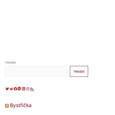
Hledat
Hledat
Twitter
Reddit
Facebook
Last.fm
LinkedIn
Instagram
RSS zdroj
Bystřička