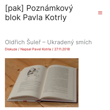
Přeskočit
[pak] Poznámkový
na
obsah
blok Pavla Kotrly
Oldřich Šuleř – Ukradený smích
Diskuze
/ Napsal
Pavel Kotrla
/
27.11.2018