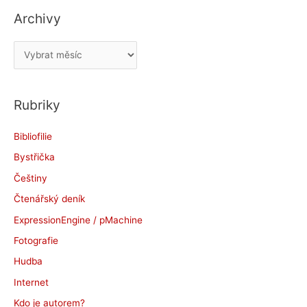
Archivy
A
r
c
Rubriky
h
i
Bibliofilie
v
Bystřička
y
Češtiny
Čtenářský deník
ExpressionEngine / pMachine
Fotografie
Hudba
Internet
Kdo je autorem?