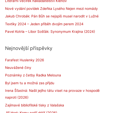
Literární večírek nakladatelství Klenov
Nové vydání povídek Zdeňka Lysého Nejen mezi nomády
Jakub Chrobák: Pán Bůh se nejspíš musel narodit v Lužné
Textíky 2024 – Jeden příběh dvojím perem 2024
Pavel Kotrla – Libor Sošťák: Synonymum Krajina (2024)
Nejnovější příspěvky
Farafest Huslenky 2026
Neuvážené činy
Poznámky z četby Radka Melouna
Byl jsem tu a možná zas přijdu
Irena Šťastná: Našli jejího tátu viset na provaze v hospodě
naproti (2026)
Zajímavé bibliofilské tisky z Valašska
Jiří Hort: Komu patří déšť (2026)