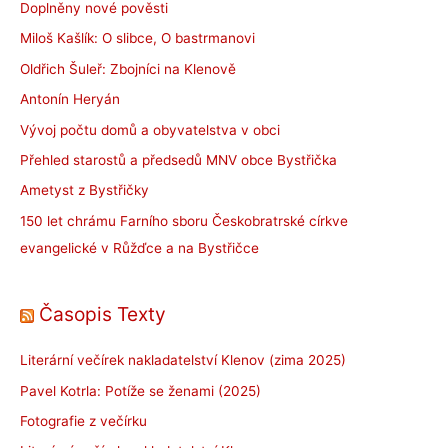
Doplněny nové pověsti
Miloš Kašlík: O slibce, O bastrmanovi
Oldřich Šuleř: Zbojníci na Klenově
Antonín Heryán
Vývoj počtu domů a obyvatelstva v obci
Přehled starostů a předsedů MNV obce Bystřička
Ametyst z Bystřičky
150 let chrámu Farního sboru Českobratrské církve
evangelické v Růžďce a na Bystřičce
Časopis Texty
Literární večírek nakladatelství Klenov (zima 2025)
Pavel Kotrla: Potíže se ženami (2025)
Fotografie z večírku