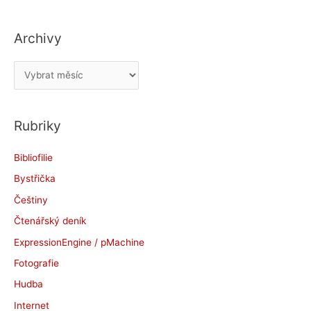
Archivy
A
r
c
Rubriky
h
i
Bibliofilie
v
Bystřička
y
Češtiny
Čtenářský deník
ExpressionEngine / pMachine
Fotografie
Hudba
Internet