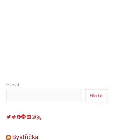
Hledat
Hledat
Twitter
Reddit
Facebook
Last.fm
LinkedIn
Instagram
RSS zdroj
Bystřička