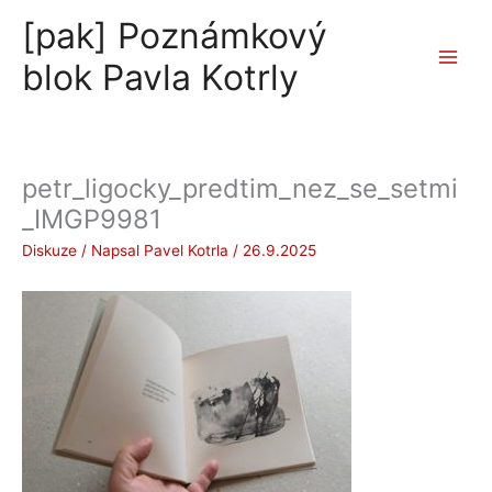
Přeskočit
[pak] Poznámkový
na
obsah
blok Pavla Kotrly
petr_ligocky_predtim_nez_se_setmi
_IMGP9981
Diskuze
/ Napsal
Pavel Kotrla
/
26.9.2025