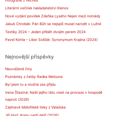
Fotografie z večírku
Literární večírek nakladatelství Klenov
Nové vydání povídek Zdeňka Lysého Nejen mezi nomády
Jakub Chrobák: Pán Bůh se nejspíš musel narodit v Lužné
Textíky 2024 – Jeden příběh dvojím perem 2024
Pavel Kotrla – Libor Sošťák: Synonymum Krajina (2024)
Nejnovější příspěvky
Neuvážené činy
Poznámky z četby Radka Melouna
Byl jsem tu a možná zas přijdu
Irena Šťastná: Našli jejího tátu viset na provaze v hospodě
naproti (2026)
Zajímavé bibliofilské tisky z Valašska
Jiří Hort: Komu patří déšť (2026)