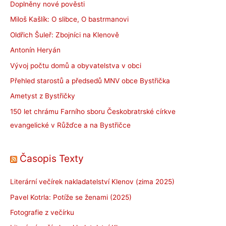
Doplněny nové pověsti
Miloš Kašlík: O slibce, O bastrmanovi
Oldřich Šuleř: Zbojníci na Klenově
Antonín Heryán
Vývoj počtu domů a obyvatelstva v obci
Přehled starostů a předsedů MNV obce Bystřička
Ametyst z Bystřičky
150 let chrámu Farního sboru Českobratrské církve
evangelické v Růžďce a na Bystřičce
Časopis Texty
Literární večírek nakladatelství Klenov (zima 2025)
Pavel Kotrla: Potíže se ženami (2025)
Fotografie z večírku