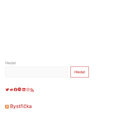
Hledat
Hledat
Twitter
Reddit
Facebook
Last.fm
LinkedIn
Instagram
RSS zdroj
Bystřička