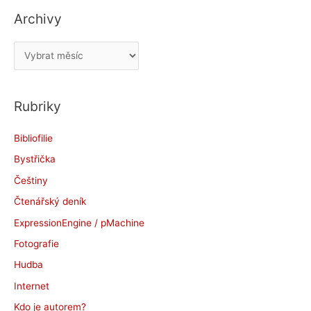
Archivy
A
r
c
Rubriky
h
i
Bibliofilie
v
Bystřička
y
Češtiny
Čtenářský deník
ExpressionEngine / pMachine
Fotografie
Hudba
Internet
Kdo je autorem?