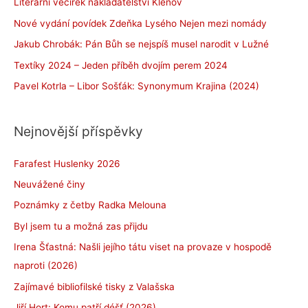
Literární večírek nakladatelství Klenov
Nové vydání povídek Zdeňka Lysého Nejen mezi nomády
Jakub Chrobák: Pán Bůh se nejspíš musel narodit v Lužné
Textíky 2024 – Jeden příběh dvojím perem 2024
Pavel Kotrla – Libor Sošťák: Synonymum Krajina (2024)
Nejnovější příspěvky
Farafest Huslenky 2026
Neuvážené činy
Poznámky z četby Radka Melouna
Byl jsem tu a možná zas přijdu
Irena Šťastná: Našli jejího tátu viset na provaze v hospodě
naproti (2026)
Zajímavé bibliofilské tisky z Valašska
Jiří Hort: Komu patří déšť (2026)