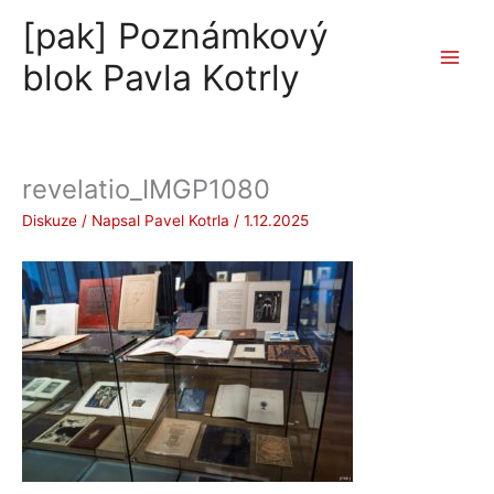
Přeskočit
[pak] Poznámkový
na
obsah
blok Pavla Kotrly
revelatio_IMGP1080
Diskuze
/ Napsal
Pavel Kotrla
/
1.12.2025