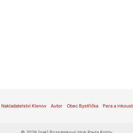
Nakladatelství Klenov
Autor
Obec Bystřička
Pera a inkoust
© 2026 [pak] Poznámkový blok Pavla Kotrly