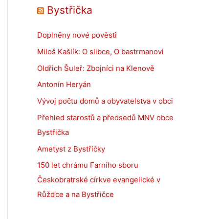
Bystřička
Doplněny nové pověsti
Miloš Kašlík: O slibce, O bastrmanovi
Oldřich Šuleř: Zbojníci na Klenově
Antonín Heryán
Vývoj počtu domů a obyvatelstva v obci
Přehled starostů a předsedů MNV obce
Bystřička
Ametyst z Bystřičky
150 let chrámu Farního sboru
Českobratrské církve evangelické v
Růžďce a na Bystřičce