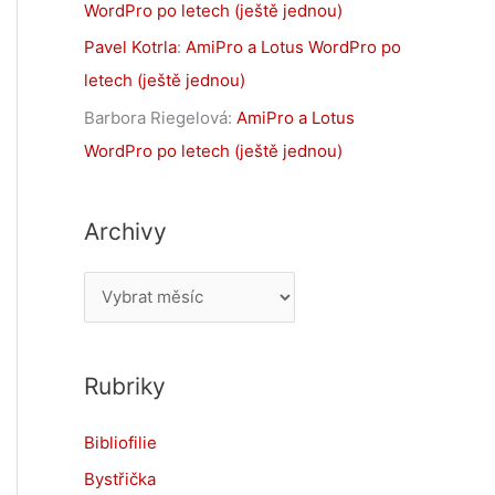
WordPro po letech (ještě jednou)
Pavel Kotrla
:
AmiPro a Lotus WordPro po
letech (ještě jednou)
Barbora Riegelová
:
AmiPro a Lotus
WordPro po letech (ještě jednou)
Archivy
A
r
c
Rubriky
h
i
Bibliofilie
v
Bystřička
y