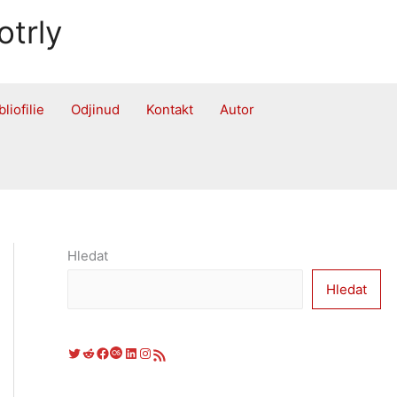
otrly
bliofilie
Odjinud
Kontakt
Autor
Hledat
Hledat
Twitter
Reddit
Facebook
Last.fm
LinkedIn
Instagram
RSS zdroj