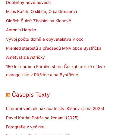
Doplněny nové pověsti
Miloš Kašlík: O slibce, O bastrmanovi
Oldřich Šuleř: Zbojníci na Klenově
Antonín Heryán
Vývoj počtu domů a obyvatelstva v obci
Přehled starostů a předsedů MNV obce Bystřička
Ametyst z Bystřičky
150 let chrámu Farního sboru Českobratrské církve
evangelické v Růžďce a na Bystřičce
Časopis Texty
Literární večírek nakladatelství Klenov (zima 2025)
Pavel Kotrla: Potíže se ženami (2025)
Fotografie z večírku