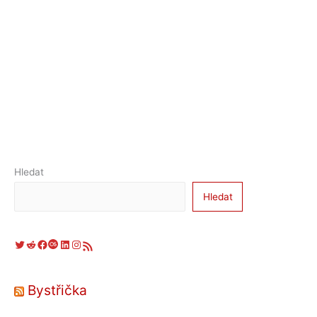
Hledat
Hledat
Twitter
Reddit
Facebook
Last.fm
LinkedIn
Instagram
RSS zdroj
Bystřička