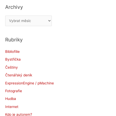
Archivy
A
r
c
Rubriky
h
i
Bibliofilie
v
Bystřička
y
Češtiny
Čtenářský deník
ExpressionEngine / pMachine
Fotografie
Hudba
Internet
Kdo je autorem?