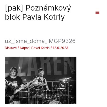
Přeskočit
[pak] Poznámkový
na
obsah
blok Pavla Kotrly
uz_jsme_doma_IMGP9326
Diskuze
/ Napsal
Pavel Kotrla
/
12.9.2023