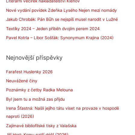
Literární večírek nakladatelství Klenov
Nové vydání povídek Zdeňka Lysého Nejen mezi nomády
Jakub Chrobák: Pán Bůh se nejspíš musel narodit v Lužné
Textíky 2024 – Jeden příběh dvojím perem 2024
Pavel Kotrla – Libor Sošťák: Synonymum Krajina (2024)
Nejnovější příspěvky
Farafest Huslenky 2026
Neuvážené činy
Poznámky z četby Radka Melouna
Byl jsem tu a možná zas přijdu
Irena Šťastná: Našli jejího tátu viset na provaze v hospodě
naproti (2026)
Zajímavé bibliofilské tisky z Valašska
Jiří Hort: Komu patří déšť (2026)