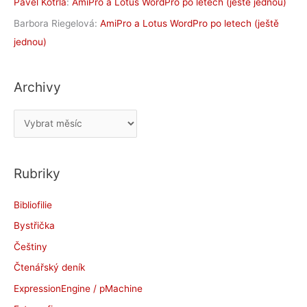
Pavel Kotrla
:
AmiPro a Lotus WordPro po letech (ještě jednou)
Barbora Riegelová
:
AmiPro a Lotus WordPro po letech (ještě
jednou)
Archivy
A
r
c
Rubriky
h
i
Bibliofilie
v
Bystřička
y
Češtiny
Čtenářský deník
ExpressionEngine / pMachine