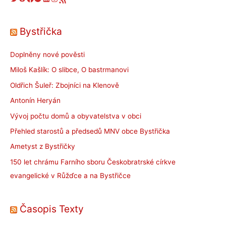
Bystřička
Doplněny nové pověsti
Miloš Kašlík: O slibce, O bastrmanovi
Oldřich Šuleř: Zbojníci na Klenově
Antonín Heryán
Vývoj počtu domů a obyvatelstva v obci
Přehled starostů a předsedů MNV obce Bystřička
Ametyst z Bystřičky
150 let chrámu Farního sboru Českobratrské církve
evangelické v Růžďce a na Bystřičce
Časopis Texty