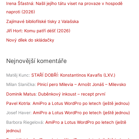
Irena Šťastná: Našli jejího tátu viset na provaze v hospodě
naproti (2026)
Zajímavé bibliofilské tisky z Valašska
Jiří Hort: Komu patří déšť (2026)
Nový dílek do skládačky
Nejnovější komentáře
Matěj Kunc
:
STAŘÍ DOBŘÍ: Konstantinos Kavafis (LXV.)
Milan Slanička
:
Plnicí pero Milevia – Arnošt Jonáš – Milevsko
Dominik Matus
:
Duběnkový inkoust – recept první
Pavel Kotrla
:
AmiPro a Lotus WordPro po letech (ještě jednou)
Josef Haver
:
AmiPro a Lotus WordPro po letech (ještě jednou)
Barbora Riegelová
:
AmiPro a Lotus WordPro po letech (ještě
jednou)