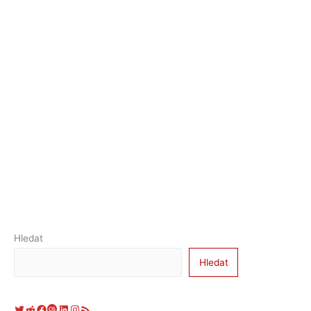
Hledat
Hledat
Twitter
Reddit
Facebook
Last.fm
LinkedIn
Instagram
RSS zdroj