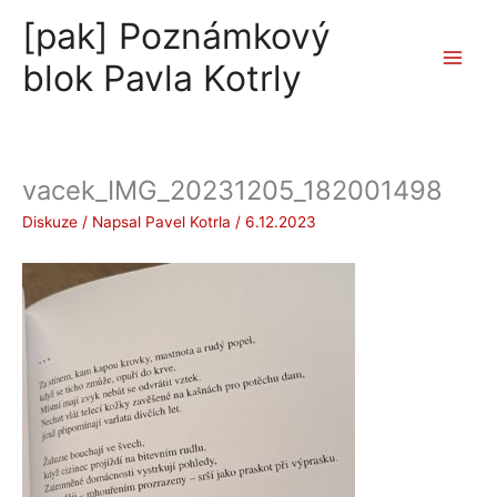
Přeskočit
[pak] Poznámkový
na
obsah
blok Pavla Kotrly
vacek_IMG_20231205_182001498
Diskuze
/ Napsal
Pavel Kotrla
/
6.12.2023